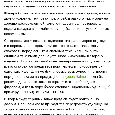
нужном месте остается увеличение веса
снасти
. Для таких
случаев и созданы «тяжеловесы» из серии «алмазов».
Фидера более легкой весовой категории тоже хороши, но для
других условий. Темповая ловля рыбы разного «калибра» на
хорошо раскормленной точке или вдумчивая, осторожная
подача насадки в спокойно струящейся реке – тут они просто
незаменимы.
Среднестатистические «стодвадцатки» равномерно подходят
и в первом и во втором случае, точно также, как и могут
спасовать перед слишком сильным течением или быть
слишком тяжелыми для неустанного «махания» в сторону
водоема. Но они, как наиболее универсальные солдаты, чаще
всего становятся предметов покупки, если приобретается
одно удилище. Если же финансовые возможности не дрогнут
перед ценниками на продукцию
фидеров Salmo
, то мы бы
рекомендовали все-таки не ограничивать себя одним
фидером, а взять пару более специализированных удилищ. К
примеру, 90+150(180) или 100+150.
Выбор между сериями также вряд ли будет болезненно
долгим. Если вам часто приходится перегружать удилище на
забросе или вываживании – возьмите Diamond Competition,
если же вы познали прелесть темповой ловли, то «просто