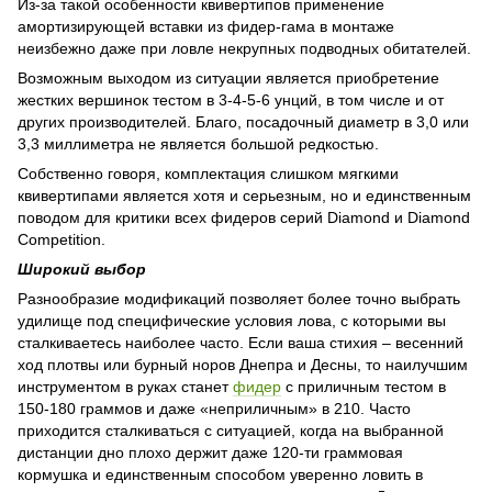
Из-за такой особенности квивертипов применение
амортизирующей вставки из фидер-гама в монтаже
неизбежно даже при ловле некрупных подводных обитателей.
Возможным выходом из ситуации является приобретение
жестких вершинок тестом в 3-4-5-6 унций, в том числе и от
других производителей. Благо, посадочный диаметр в 3,0 или
3,3 миллиметра не является большой редкостью.
Собственно говоря, комплектация слишком мягкими
квивертипами является хотя и серьезным, но и единственным
поводом для критики всех фидеров серий Diamond и Diamond
Competition.
Широкий выбор
Разнообразие модификаций позволяет более точно выбрать
удилище под специфические условия лова, с которыми вы
сталкиваетесь наиболее часто. Если ваша стихия – весенний
ход плотвы или бурный норов Днепра и Десны, то наилучшим
инструментом в руках станет
фидер
с приличным тестом в
150-180 граммов и даже «неприличным» в 210. Часто
приходится сталкиваться с ситуацией, когда на выбранной
дистанции дно плохо держит даже 120-ти граммовая
кормушка и единственным способом уверенно ловить в