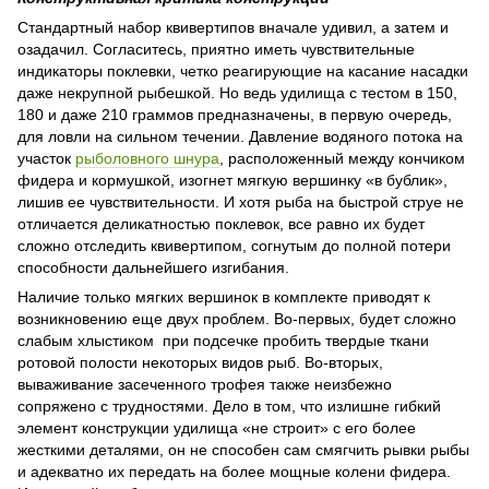
Стандартный набор квивертипов вначале удивил, а затем и
озадачил. Согласитесь, приятно иметь чувствительные
индикаторы поклевки, четко реагирующие на касание насадки
даже некрупной рыбешкой. Но ведь удилища с тестом в 150,
180 и даже 210 граммов предназначены, в первую очередь,
для ловли на сильном течении. Давление водяного потока на
участок
рыболовного шнура
, расположенный между кончиком
фидера и кормушкой, изогнет мягкую вершинку «в бублик»,
лишив ее чувствительности. И хотя рыба на быстрой струе не
отличается деликатностью поклевок, все равно их будет
сложно отследить квивертипом, согнутым до полной потери
способности дальнейшего изгибания.
Наличие только мягких вершинок в комплекте приводят к
возникновению еще двух проблем. Во-первых, будет сложно
слабым хлыстиком при подсечке пробить твердые ткани
ротовой полости некоторых видов рыб. Во-вторых,
вываживание засеченного трофея также неизбежно
сопряжено с трудностями. Дело в том, что излишне гибкий
элемент конструкции удилища «не строит» с его более
жесткими деталями, он не способен сам смягчить рывки рыбы
и адекватно их передать на более мощные колени фидера.