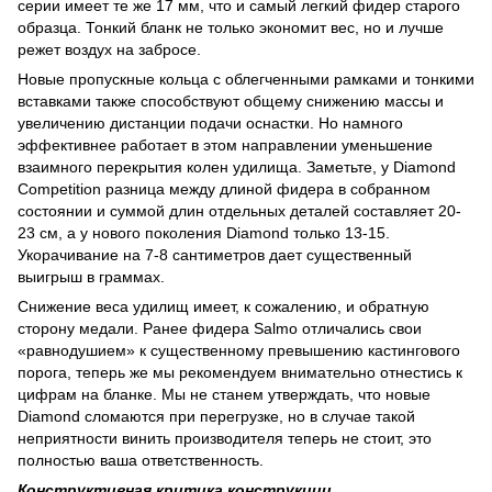
серии имеет те же 17 мм, что и самый легкий фидер старого
образца. Тонкий бланк не только экономит вес, но и лучше
режет воздух на забросе.
Новые пропускные кольца с облегченными рамками и тонкими
вставками также способствуют общему снижению массы и
увеличению дистанции подачи оснастки. Но намного
эффективнее работает в этом направлении уменьшение
взаимного перекрытия колен удилища. Заметьте, у Diamond
Competition разница между длиной фидера в собранном
состоянии и суммой длин отдельных деталей составляет 20-
23 см, а у нового поколения Diamond только 13-15.
Укорачивание на 7-8 сантиметров дает существенный
выигрыш в граммах.
Снижение веса удилищ имеет, к сожалению, и обратную
сторону медали. Ранее фидера Salmo отличались свои
«равнодушием» к существенному превышению кастингового
порога, теперь же мы рекомендуем внимательно отнестись к
цифрам на бланке. Мы не станем утверждать, что новые
Diamond сломаются при перегрузке, но в случае такой
неприятности винить производителя теперь не стоит, это
полностью ваша ответственность.
Конструктивная критика конструкции