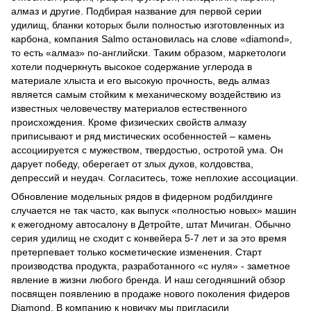
алмаз и другие. Подбирая название для первой серии
удилищ, бланки которых были полностью изготовленных из
карбона, компания Salmo остановилась на слове «diamond»,
то есть «алмаз» по-английски. Таким образом, маркетологи
хотели подчеркнуть высокое содержание углерода в
материале хлыста и его высокую прочность, ведь алмаз
является самым стойким к механическому воздействию из
известных человечеству материалов естественного
происхождения. Кроме физических свойств алмазу
приписывают и ряд мистических особенностей – камень
ассоциируется с мужеством, твердостью, остротой ума. Он
дарует победу, оберегает от злых духов, колдовства,
депрессий и неудач. Согласитесь, тоже неплохие ассоциации.
Обновление модельных рядов в фидерном родбилдинге
случается не так часто, как выпуск «полностью новых» машин
к ежегодному автосалону в Детройте, штат Мичиган. Обычно
серия удилищ не сходит с конвейера 5-7 лет и за это время
претерпевает только косметические изменения. Старт
производства продукта, разработанного «с нуля» - заметное
явление в жизни любого бренда. И наш сегодняшний обзор
посвящен появлению в продаже нового поколения фидеров
Diamond. В компанию к новичку мы пригласили