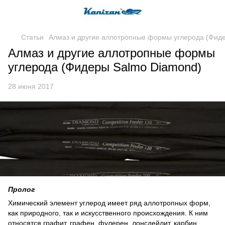
Статьи
Алмаз и другие аллотропные формы углерода (Фид
Алмаз и другие аллотропные формы
углерода (Фидеры Salmo Diamond)
28 июня 2017
Пролог
Химический элемент углерод имеет ряд аллотропных форм,
как природного, так и искусственного происхождения. К ним
относятся графит, графен, фулерен, лонсдейлит, карбин,