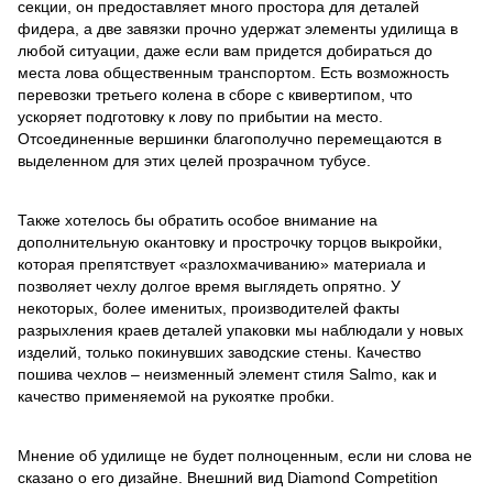
секции, он предоставляет много простора для деталей
фидера, а две завязки прочно удержат элементы удилища в
любой ситуации, даже если вам придется добираться до
места лова общественным транспортом. Есть возможность
перевозки третьего колена в сборе с квивертипом, что
ускоряет подготовку к лову по прибытии на место.
Отсоединенные вершинки благополучно перемещаются в
выделенном для этих целей прозрачном тубусе.
Также хотелось бы обратить особое внимание на
дополнительную окантовку и прострочку торцов выкройки,
которая препятствует «разлохмачиванию» материала и
позволяет чехлу долгое время выглядеть опрятно. У
некоторых, более именитых, производителей факты
разрыхления краев деталей упаковки мы наблюдали у новых
изделий, только покинувших заводские стены. Качество
пошива чехлов – неизменный элемент стиля Salmo, как и
качество применяемой на рукоятке пробки.
Мнение об удилище не будет полноценным, если ни слова не
сказано о его дизайне. Внешний вид Diamond Competition