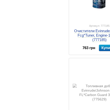
Артикул: 777185
Очистители Evinrude
Fcg*Tuner, Engine-1
(777185)
763 грн
Купи