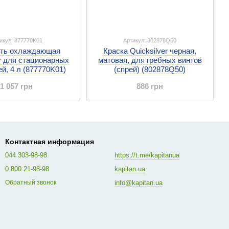
икул: 877770K01
Артикул: 802878Q50
ть охлаждающая
Краска Quicksilver черная,
er для стационарных
матовая, для гребных винтов
й, 4 л (877770K01)
(спрей) (802878Q50)
1 057 грн
886 грн
Контактная информация
044 303-98-98
https://t.me/kapitanua
0 800 21-98-98
kapitan.ua
info@kapitan.ua
Обратный звонок