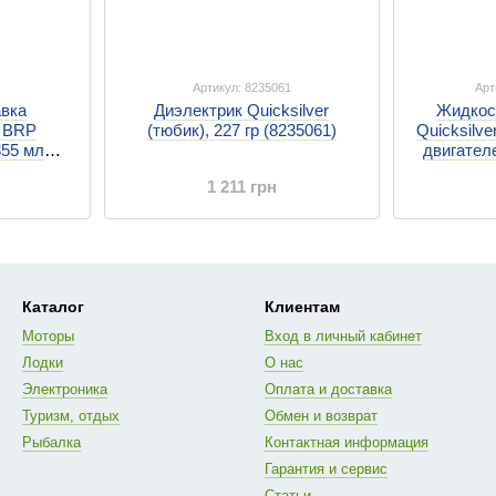
Артикул: 8235061
Арт
авка
Диэлектрик Quicksilver
Жидкос
n BRP
(тюбик), 227 гр (8235061)
Quicksilv
355 мл
двигателе
1 211 грн
Каталог
Клиентам
Моторы
Вход в личный кабинет
Лодки
О нас
Электроника
Оплата и доставка
Туризм, отдых
Обмен и возврат
Рыбалка
Контактная информация
Гарантия и сервис
Статьи