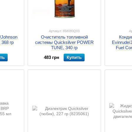
Артикул: 858080Q03
А
/Johnson
Очиститель топливной
Конди
 368 гр
системы Quicksilver POWER
Evinrude/
TUNE, 340 гр
Fuel Co
ть
483 грн
Купить