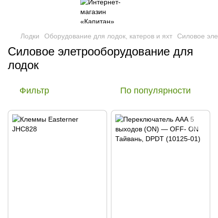
Лодки
Оборудование для лодок, катеров и яхт
Силовое эле
Силовое элетрооборудование для
лодок
Фильтр
По популярности