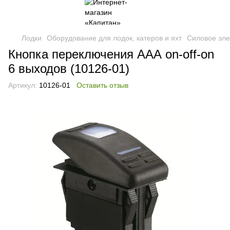
Лодки
Оборудование для лодок, катеров и яхт
Силовое эле
Кнопка переключения ААА on-off-on
6 выходов (10126-01)
Артикул:
10126-01
Оставить отзыв