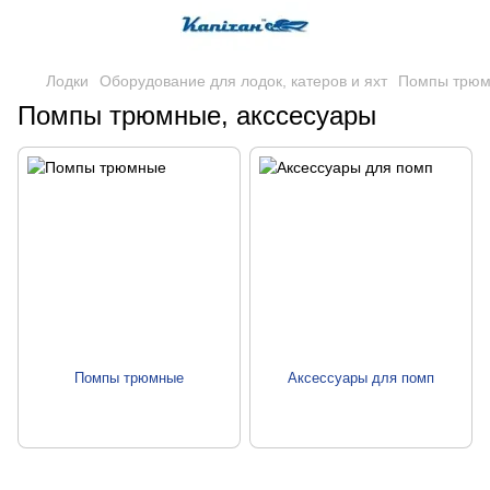
Лодки
Оборудование для лодок, катеров и яхт
Помпы трюм
Помпы трюмные, акссесуары
Помпы трюмные
Аксессуары для помп