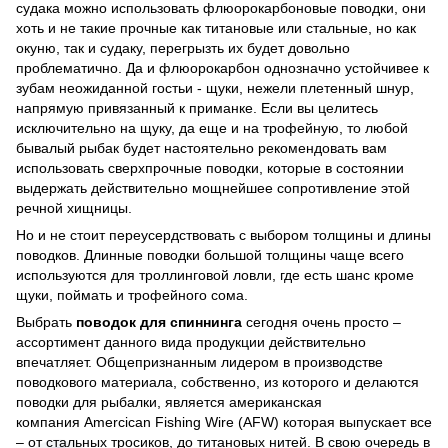
судака можно использовать флюорокарбоновые поводки, они
хоть и не такие прочные как титановые или стальные, но как
окуню, так и судаку, перегрызть их будет довольно
проблематично. Да и флюорокарбон однозначно устойчивее к
зубам неожиданной гостьи - щуки, нежели плетенный шнур,
напрямую привязанный к приманке. Если вы целитесь
исключительно на щуку, да еще и на трофейную, то любой
бывалый рыбак будет настоятельно рекомендовать вам
использовать сверхпрочные поводки, которые в состоянии
выдержать действительно мощнейшее сопротивление этой
речной хищницы.
Но и не стоит переусердствовать с выбором толщины и длины
поводков. Длинные поводки большой толщины чаще всего
используются для троллинговой ловли, где есть шанс кроме
щуки, поймать и трофейного сома.
Выбрать
поводок для спиннинга
сегодня очень просто –
ассортимент данного вида продукции действительно
впечатляет. Общепризнанным лидером в производстве
поводкового материала, собственно, из которого и делаются
поводки для рыбалки, является американская
компания Amercican Fishing Wire (AFW) которая выпускает все
– от стальных тросиков, до титановых нитей. В свою очередь в