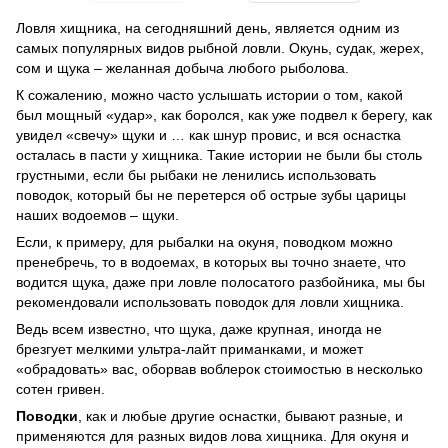
Ловля хищника, на сегодняшний день, является одним из
самых популярных видов рыбной ловли. Окунь, судак, жерех,
сом и щука – желанная добыча любого рыболова.
К сожалению, можно часто услышать истории о том, какой
был мощный «удар», как боролся, как уже подвел к берегу, как
увидел «свечу» щуки и … как шнур провис, и вся оснастка
осталась в пасти у хищника. Такие истории не были бы столь
грустными, если бы рыбаки не ленились использовать
поводок, который бы не перетерся об острые зубы царицы
наших водоемов – щуки.
Если, к примеру, для рыбалки на окуня, поводком можно
пренебречь, то в водоемах, в которых вы точно знаете, что
водится щука, даже при ловле полосатого разбойника, мы бы
рекомендовали использовать поводок для ловли хищника.
Ведь всем известно, что щука, даже крупная, иногда не
брезгует мелкими ультра-лайт приманками, и может
«обрадовать» вас, оборвав воблерок стоимостью в несколько
сотен гривен.
Поводки
, как и любые другие оснастки, бывают разные, и
применяются для разных видов лова хищника. Для окуня и