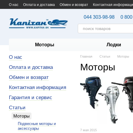
Перейти к основному контенту
О нас
Оплата и доставка
Обмен и возврат
Контактная информац
044 303-98-98
0 800
Моторы
Лодки
О нас
Главная
Статьи
Моторы
Моторы
Оплата и доставка
Обмен и возврат
Контактная информация
Гарантия и сервис
Статьи
Моторы
Подвесные моторы и
аксессуары
7 мая 2015