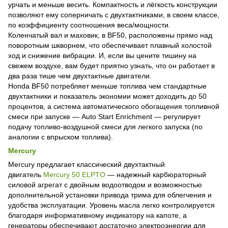
урчать и меньше весить. Компактность и лёгкость конструкции
позволяют ему соперничать с двухтактниками, в своем классе,
по коэффициенту соотношения веса/мощности.
Коленчатый вал и маховик, в BF50, расположены прямо над
поворотным шкворнем, что обеспечивает плавный холостой
ход и снижение вибрации. И, если вы цените тишину на
свежем воздухе, вам будет приятно узнать, что он работает в
два раза тише чем двухтактные двигатели.
Honda BF50 потребляет меньше топлива чем стандартные
двухтактники и показатель экономии может доходить до 50
процентов, а система автоматического обогащения топливной
смеси при запуске — Auto Start Enrichment — регулирует
подачу топливо-воздушной смеси для легкого запуска (по
аналогии с впрыском топлива).
Mercury
Mercury предлагает классический двухтактный
двигатель
Mercury 50 ELPTO
— надежный карбюраторный
силовой агрегат с двойным водоотводом и возможностью
дополнительной установки привода трима для облегчения и
удобства эксплуатации. Уровень масла легко контролируется
благодаря информативному индикатору на капоте, а
генераторы обеспечивают достаточно электроэнергии для