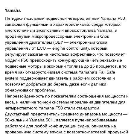
Yamaha
Пятидесятисильный подвесной четырехтактный Yamaha F50
запакован функциями и характеристиками, среди которых:
многоточечный эксклюзивный впрыск топлива Yamaha, и
продвинутый микропроцессорный электронный блок
управления двигателем (ЭБУ — электронный блока
управления / от ECU — engine control unit), который
регулирует зажигание настолько эффективно, что позволяет
модели F50 превосходить конкурирующие четырехтактные
подвесные моторы в экономии топлива до 15 процентов, в то
время как отказоустойчивая система Yamaha’s Fail Safe
system поддерживает двигатель в рабочем состоянии и
позволяет добраться до берега, даже если датчики
обнаруживают проблемы.
Непревзойденность по показателям соотношения мощности и
веса, и наличие точной системы управления двигателем для
четырехтактного Yamaha F50 стали стандартом.
Двухтактный представитель среднего диапазона мощности —
50-сильный Yamaha 50H, является пуленепробиваемым
работягой для любой конфигурации судна, опираясь на
проверенную систему впуска с возвратно-петлевой продувкой