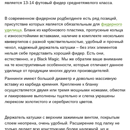
является 13-14 футовый фидер среднетяжелого класса.
В современном фидерном родбилдинге есть ряд позиций,
присутствие которых является обязательным для
фидерного
удилища
. Бланк из карбонового пластика, пропускные кольца
с износостойкими вставками, наличие в комплекте нескольких
квивертипов с разной чувствительностью, удобный и прочный
чехол, надежный держатель катушки – без этих элементов
нельзя себе представить хороший фидер. Есть они,
естественно, и у Black Magic. Мы же обратим ваше внимание
на те конструктивные особенности, которые отличают данное
удилище от продукции многих других производителей.
Раннинги имеют большой диаметр и довольно массивную
вставку из карбида кремния. Крепление к бланку
осуществляется двумя или тремя мощными ножками, обмотки
и лакирование выполнены тщательно и слегка украшены
люрексом золотистого и серебристого цветов.
Держатель катушки с верхним зажимным винтом, покрытым
слоем неопрена, очень удобный. Расширение под лапку не
только делает всю конструкцию более надежной, но и