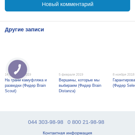
Новый комментарий
Другие записи
14 февраля 2019
5 февраля 2019
8 ноября 2018
На грани камуфляжа и
Вершины, которые мы
Гарантиров
разведки (Фидер Brain
выбираем (Фидер Brain
(Фидер Sele
Scout)
Distanza)
044 303-98-98
0 800 21-98-98
Контактная информация