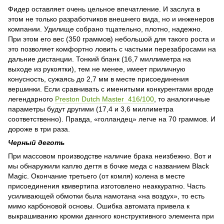
Фидер оставляет очень цельное впечатление. И заслуга в
этом не только разработчиков внешнего вида, но и инженеров
компании. Удилище собрано тщательно, плотно, надежно.
При этом его вес (350 граммов) небольшой для такого роста и
это позволяет комфортно ловить с частыми перезабросами на
дальние дистанции. Тонкий бланк (16,7 миллиметра на
выходе из рукоятки), тем не менее, имеет приличную
конусность, сужаясь до 2,7 мм в месте присоединения
вершинки. Если сравнивать с именитыми конкурентами вроде
легендарного
Preston Dutch Master 416/100
, то аналогичные
параметры будут другими (17,4 и 3,6 миллиметра
соответственно). Правда, «голландец» легче на 70 граммов. И
дороже в три раза.
Черный деготь
При массовом производстве наличие брака неизбежно. Вот и
мы обнаружили каплю дегтя в бочке меда с названием Black
Magic. Окончание третьего (от комля) колена в месте
присоединения квивертипа изготовлено неаккуратно. Часть
усиливающей обмотки была намотана «на воздух», то есть
мимо карбоновой основы. Ошибка автомата привела к
выкрашиванию кромки данного конструктивного элемента при