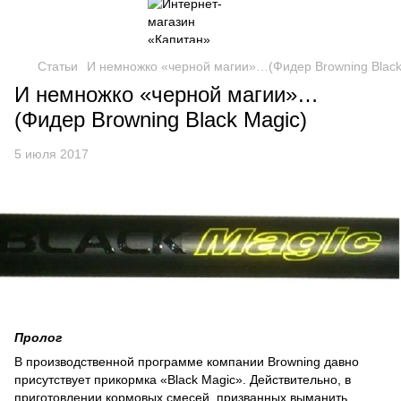
Статьи
И немножко «черной магии»…(Фидер Browning Black
И немножко «черной магии»…
(Фидер Browning Black Magic)
5 июля 2017
Пролог
В производственной программе компании Browning давно
присутствует прикормка «Black Magic». Действительно, в
приготовлении кормовых смесей, призванных выманить