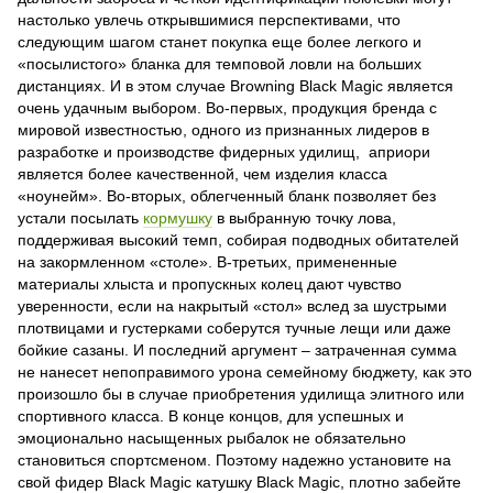
настолько увлечь открывшимися перспективами, что
следующим шагом станет покупка еще более легкого и
«посылистого» бланка для темповой ловли на больших
дистанциях. И в этом случае Browning Black Magic является
очень удачным выбором. Во-первых, продукция бренда с
мировой известностью, одного из признанных лидеров в
разработке и производстве фидерных удилищ, априори
является более качественной, чем изделия класса
«ноунейм». Во-вторых, облегченный бланк позволяет без
устали посылать
кормушку
в выбранную точку лова,
поддерживая высокий темп, собирая подводных обитателей
на закормленном «столе». В-третьих, примененные
материалы хлыста и пропускных колец дают чувство
уверенности, если на накрытый «стол» вслед за шустрыми
плотвицами и густерками соберутся тучные лещи или даже
бойкие сазаны. И последний аргумент – затраченная сумма
не нанесет непоправимого урона семейному бюджету, как это
произошло бы в случае приобретения удилища элитного или
спортивного класса. В конце концов, для успешных и
эмоционально насыщенных рыбалок не обязательно
становиться спортсменом. Поэтому надежно установите на
свой фидер Black Magic катушку Black Magic, плотно забейте