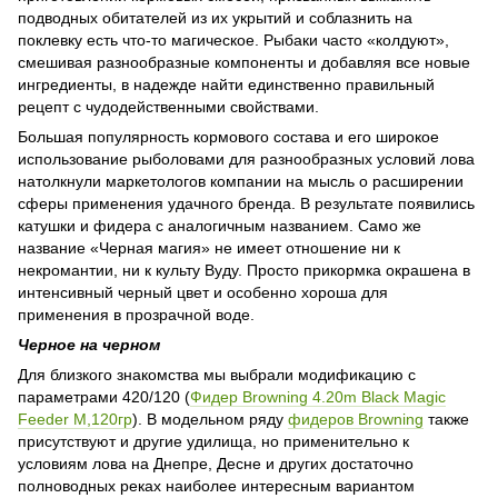
подводных обитателей из их укрытий и соблазнить на
поклевку есть что-то магическое. Рыбаки часто «колдуют»,
смешивая разнообразные компоненты и добавляя все новые
ингредиенты, в надежде найти единственно правильный
рецепт с чудодейственными свойствами.
Большая популярность кормового состава и его широкое
использование рыболовами для разнообразных условий лова
натолкнули маркетологов компании на мысль о расширении
сферы применения удачного бренда. В результате появились
катушки и фидера с аналогичным названием. Само же
название «Черная магия» не имеет отношение ни к
некромантии, ни к культу Вуду. Просто прикормка окрашена в
интенсивный черный цвет и особенно хороша для
применения в прозрачной воде.
Черное на черном
Для близкого знакомства мы выбрали модификацию с
параметрами 420/120 (
Фидер Browning 4.20m Black Magic
Feeder M,120гр
). В модельном ряду
фидеров Browning
также
присутствуют и другие удилища, но применительно к
условиям лова на Днепре, Десне и других достаточно
полноводных реках наиболее интересным вариантом