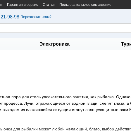
ия
Гарантия и сервис
Статьи
Пользовательское соглашение
 21-98-98
Перезвонить вам?
Электроника
Тур
тная пора для столь увлекательного занятия, как рыбалка. Однако
от процесса. Лучи, отражающиеся от водной глади, слепят глаза, 
выходом из сложившейся ситуации станут солнцезащитные очки Nor
ть очки для рыбалки может любой желающий, благо, выбор действи