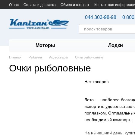
Перейти к основному контенту
О нас
Оплата и доставка
Обмен и возврат
Контактная информац
044 303-98-98
0 800
Моторы
Лодки
Главная
Рыбалка
Аксессуары
Очки рыболовные
Очки рыболовные
Нет товаров
Лето — наиболее благода
испортить удовольствие 
поплавком. Оптимальным 
необходимый комфорт.
На нынешний день, купи