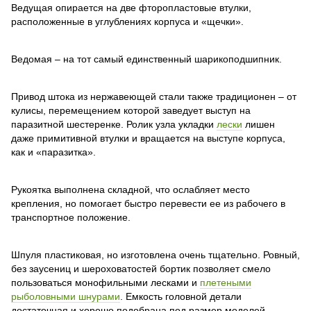
Ведущая опирается на две фторопластовые втулки,
расположенные в углублениях корпуса и «щечки».
Ведомая – на тот самый единственный шарикоподшипник.
Привод штока из нержавеющей стали также традиционен – от
кулисы, перемещением которой заведует выступ на
паразитной шестеренке. Ролик узла укладки
лески
лишен
даже примитивной втулки и вращается на выступе корпуса,
как и «паразитка».
Рукоятка выполнена складной, что ослабляет место
крепления, но помогает быстро перевести ее из рабочего в
транспортное положение.
Шпуля пластиковая, но изготовлена очень тщательно. Ровный,
без заусениц и шероховатостей бортик позволяет смело
пользоваться монофильными лесками и
плетеными
рыболовными шнурами
. Емкость головной детали
достаточная и хорошо подобрана под размер моделей.