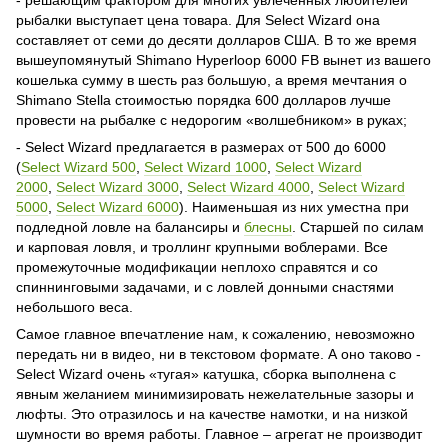
- решающим фактором для многих увлеченных любителей
рыбалки выступает цена товара. Для Select Wizard она
составляет от семи до десяти долларов США. В то же время
вышеупомянутый Shimano Hyperloop 6000 FB вынет из вашего
кошелька сумму в шесть раз большую, а время мечтания о
Shimano Stella стоимостью порядка 600 долларов лучше
провести на рыбалке с недорогим «волшебником» в руках;
- Select Wizard предлагается в размерах от 500 до 6000
(
Select Wizard 500
,
Select Wizard 1000
,
Select Wizard
2000
,
Select Wizard 3000
,
Select Wizard 4000
,
Select Wizard
5000
,
Select Wizard 6000
). Наименьшая из них уместна при
подледной ловле на балансиры и
блесны
. Старшей по силам
и карповая ловля, и троллинг крупными воблерами. Все
промежуточные модификации неплохо справятся и со
спиннинговыми задачами, и с ловлей донными снастями
небольшого веса.
Самое главное впечатление нам, к сожалению, невозможно
передать ни в видео, ни в текстовом формате. А оно таково -
Select Wizard очень «тугая» катушка, сборка выполнена с
явным желанием минимизировать нежелательные зазоры и
люфты. Это отразилось и на качестве намотки, и на низкой
шумности во время работы. Главное – агрегат не производит