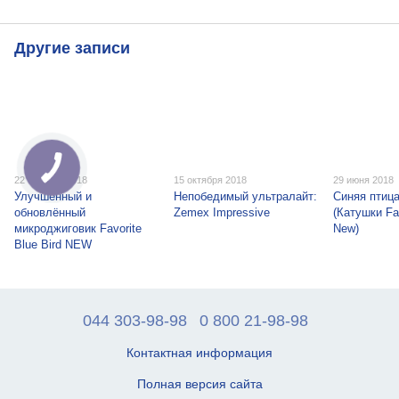
Другие записи
22 октября 2018
15 октября 2018
29 июня 2018
Улучшенный и
Непобедимый ультралайт:
Синяя птиц
обновлённый
Zemex Impressive
(Катушки Fav
микроджиговик Favorite
New)
Blue Bird NEW
044 303-98-98
0 800 21-98-98
Контактная информация
Полная версия сайта