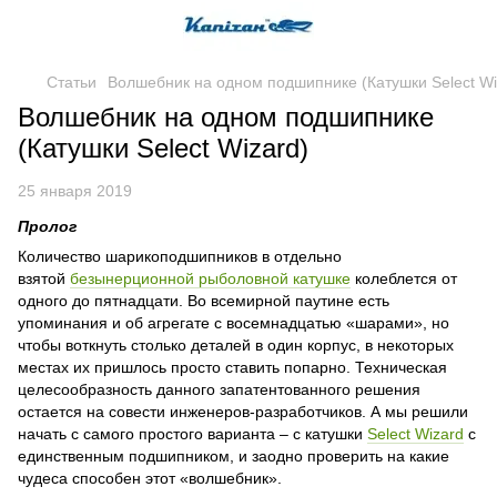
Статьи
Волшебник на одном подшипнике (Катушки Select Wi
Волшебник на одном подшипнике
(Катушки Select Wizard)
25 января 2019
Пролог
Количество шарикоподшипников в отдельно
взятой
безынерционной рыболовной катушке
колеблется от
одного до пятнадцати. Во всемирной паутине есть
упоминания и об агрегате с восемнадцатью «шарами», но
чтобы воткнуть столько деталей в один корпус, в некоторых
местах их пришлось просто ставить попарно. Техническая
целесообразность данного запатентованного решения
остается на совести инженеров-разработчиков. А мы решили
начать с самого простого варианта – с катушки
Select Wizard
с
единственным подшипником, и заодно проверить на какие
чудеса способен этот «волшебник».