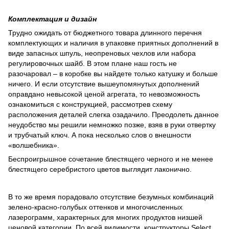
Комплектация и дизайн
Трудно ожидать от бюджетного товара длинного перечня
комплектующих и наличия в упаковке приятных дополнений в
виде запасных шпуль, неопреновых чехлов или набора
регулировочных шайб. В этом плане наш гость не
разочаровал – в коробке вы найдете только катушку и больше
ничего. И если отсутствие вышеупомянутых дополнений
оправдано невысокой ценой агрегата, то невозможность
ознакомиться с конструкцией, рассмотрев схему
расположения деталей слегка озадачило. Преодолеть данное
неудобство мы решили немножко позже, взяв в руки отвертку
и трубчатый ключ. А пока несколько слов о внешности
«волшебника».
Беспроигрышное сочетание блестящего черного и не менее
блестящего серебристого цветов выглядит лаконично.
В то же время порадовало отсутствие безумных комбинаций
зелено-красно-голубых оттенков и многочисленных
лазерограмм, характерных для многих продуктов низшей
ценовой категории. По всей видимости, конструкторы Select