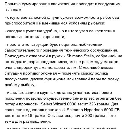
Попытка суммирования впечатления приводит к следующим
выводам:
- отсутствие запасной шпули сужает возможности рыболова
приспособиться к изменившимся условиям рыбалки;
- складная рукоятка удобна, но в итоге узел ее крепления
несколько потерял в прочности;
- простота конструкции будет оценена любителями
самостоятельного проведения технического обслуживания.
Подходить с отверткой в руках к Shimano Stella, собранной на
пятнадцати шарикоподшипниках, мы не рекомендуем даже
очень «продвинутым» пользователям. С «волшебником»
ситуация противоположная – поменять смазку ролика
лесоукладки, дисков фрикциона или главной пары по плечу
любому рыбаку;
- использование в крупных деталях углепластика нового
поколения позволило существенно снизить вес агрегатов без
потери прочности. Select Wizard 6000 весит 326 грамм. Для
сравнения одноподшипниковый Shimano Hyperloop 6000 FB
«потянет» 518 грамм. Согласитесь, почти 200 грамм – это
тема для размышления;