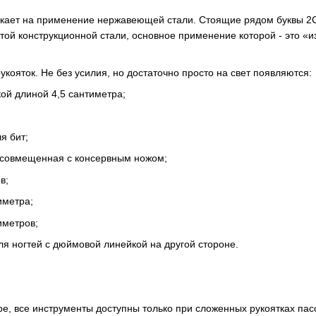
мекает на применение нержавеющей стали. Стоящие рядом буквы 
стой конструкционной стали, основное применение которой - это «
кояток. Не без усилия, но достаточно просто на свет появляются:
кой длиной 4,5 сантиметра;
я бит;
, совмещенная с консервным ножом;
в;
иметра;
иметров;
ля ногтей с дюймовой линейкой на другой стороне.
е, все инструменты доступны только при сложенных рукоятках пасс