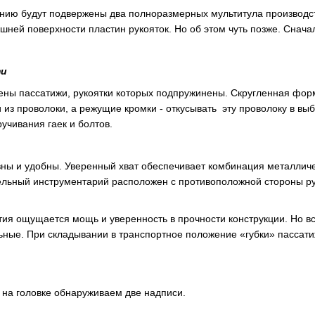
ению будут подвержены два полноразмерных мультитула производ
шней поверхности пластин рукояток. Но об этом чуть позже. Снач
ти
ены пассатижи, рукоятки которых подпружинены. Скругленная форм
 из проволоки, а режущие кромки - откусывать эту проволоку в вы
ручивания гаек и болтов.
ны и удобны. Уверенный хват обеспечивает комбинация металлическ
льный инструментарий расположен с противоположной стороны рукоя
ия ощущается мощь и уверенность в прочности конструкции. Но все
ьные. При складывании в транспортное положение «губки» пассат
 на головке обнаруживаем две надписи.