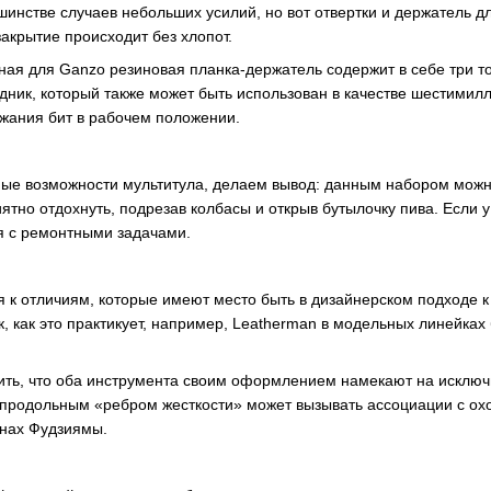
шинстве случаев небольших усилий, но вот отвертки и держатель д
акрытие происходит без хлопот.
ная для Ganzo резиновая планка-держатель содержит в себе три то
одник, который также может быть использован в качестве шестими
жания бит в рабочем положении.
ые возможности мультитула, делаем вывод: данным набором можн
ятно отдохнуть, подрезав колбасы и открыв бутылочку пива. Если у 
ся с ремонтными задачами.
я к отличиям, которые имеют место быть в дизайнерском подходе к
к, как это практикует, например, Leatherman в модельных линейка
тить, что оба инструмента своим оформлением намекают на исклю
родольным «ребром жесткости» может вызывать ассоциации с охо
онах Фудзиямы.