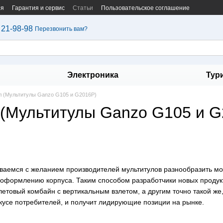
ия
Гарантия и сервис
Статьи
Пользовательское соглашение
 21-98-98
Перезвонить вам?
Электроника
Тур
л (Мультитулы Ganzo G105 и G2016P)
 (Мультитулы Ganzo G105 и G
ваемся с желанием производителей мультитулов разнообразить м
 оформлению корпуса. Таким способом разработчики новых продукт
етовый комбайн с вертикальным взлетом, а другим точно такой же,
кусе потребителей, и получит лидирующие позиции на рынке.