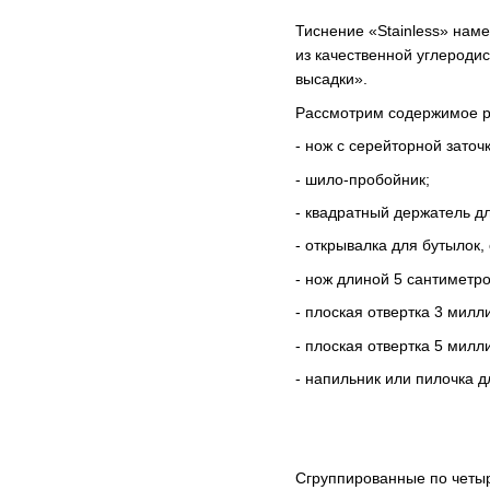
Тиснение «Stainless» на
из качественной углероди
высадки».
Рассмотрим содержимое ру
- нож с серейторной заточ
- шило-пробойник;
- квадратный держатель дл
- открывалка для бутылок
- нож длиной 5 сантиметро
- плоская отвертка 3 милл
- плоская отвертка 5 милл
- напильник или пилочка д
Сгруппированные по четыр