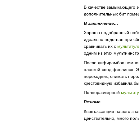
В качестве замыкающего э
дополнительных бит поме
В заключение…
Хорошо подобранный набор
идеально подогнан при сбо
сравнивать их с
мультитула
одним из этих мультиинстр
После дифирамбов немного
плоской «под филлипс». Эт
переходник, снимать перех
крестовидную избавила бы 
Полноразмерный
мультит
Резюме
Квинтэссенция нашего зна
Действительно, много поль