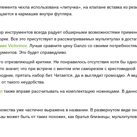
лемента чехла использована «липучка», на клапане вставка из ре
щается в кармашке внутри футляра.
 инструментов всегда радует обширными возможностями применени
рке. Все это присутствует в рассматриваемых мультитулах в доста
ми Victorinox
. Лучше сравните цену Ganzo со своими потребностя
ументов. Это будет справедливо.
 отрезвляющей критики. Не понравилось отсутствия хотя бы одной
о значит, что при встрече с винтом или саморезом с крестовидной 
одник, прятать набор бит. Читается, да и выглядит громоздко. А 
от такого неудобства.
ул
также вправе рассчитывать на комплектацию ножницами. В данно
комства уже частично выражена в названии. В развернутом виде он
зы может быть от таких похожих, как братья близнецы, мультитулов.