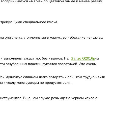
 восприниматься «мягче» по цветовой гамме и менее резким
, требующими специального ключа.
ны они слегка утопленными в корпус, во избежание ненужных
они выполнены аккуратно, без изъянов. На
Ganzo G2016p
-м
ти зазубренных пластин рукояток пассатижей. Это очень
ой мультитул слишком легко потерять и слишком трудно найти
ли к чехлу конструкторы не предусмотрели.
струментов. В нашем случае речь идет о черном чехле с