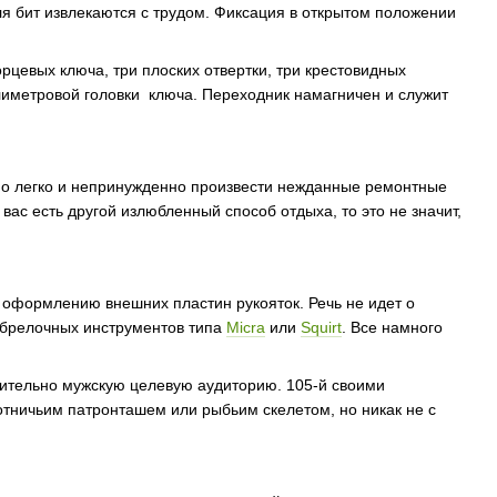
ля бит извлекаются с трудом. Фиксация в открытом положении
рцевых ключа, три плоских отвертки, три крестовидных
ллиметровой головки ключа. Переходник намагничен и служит
о легко и непринужденно произвести нежданные ремонтные
вас есть другой излюбленный способ отдыха, то это не значит,
 оформлению внешних пластин рукояток. Речь не идет о
х брелочных инструментов типа
Micra
или
Squirt
. Все намного
чительно мужскую целевую аудиторию. 105-й своими
тничьим патронташем или рыбьим скелетом, но никак не с