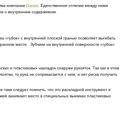
ства компании
Ganzo
. Единственное отличие между ними
ала о внутреннем содержимом.
а «губок» с внутренней плоской гранью позволяет выгибать
бранном месте. Зубчики на внутренней поверхности «губок»
их и пластиковых накладок снаружи рукояток. Так как в этом
тки, то рука не соприкасается с ним, и нет риска получить
-таки следует помнить, что это раскладной инструмент и
ижей занимают место в специальных выемках пластиковых