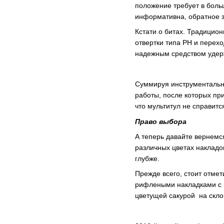
положение требует в боль
информативна, обратное з
Кстати о битах. Традицион
отвертки типа РН и перех
надежным средством удер
Суммируя инструментальн
работы, после которых при
что мультитул не справит
Право выбора
А теперь давайте вернемс
различных цветах накладо
глубже.
Прежде всего, стоит отме
рифлеными накладками с п
цветущей сакурой на скл