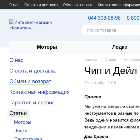
Перейти к основному контенту
О нас
Оплата и доставка
Обмен и возврат
Контактная информац
044 303-98-98
0 800
Моторы
Лодки
О нас
Главная
Статьи
Чип и Дей
Чип и Дейл
Оплата и доставка
Обмен и возврат
30 сентября 2016
Контактная информация
Пролог
Гарантия и сервис
Мы уже не впервые сталки
Статьи
инструментов в разные по
Ведь одним нравится фиол
Моторы
тенденции в изменчивом в
Лодки
Два брата
Электроника