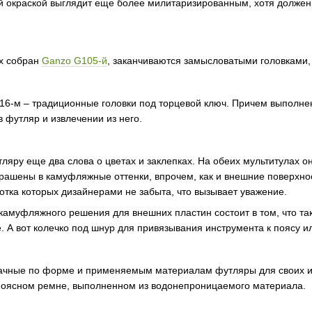
 окраской выглядит еще более милитаризированным, хотя должен
ых собран
Ganzo G105-й
, заканчиваются замысловатыми головками
16-м – традиционные головки под торцевой ключ. Причем выполне
 футляр и извлечении из него.
тляру еще два слова о цветах и заклепках. На обеих мультитулах 
крашены в камуфляжные оттенки, впрочем, как и внешние поверхнос
отка которых дизайнерами не забыта, что вызывает уважение.
камуфляжного решения для внешних пластин состоит в том, что так
де. А вот колечко под шнур для привязывания инструмента к поясу и
ачные по форме и применяемым материалам футляры для своих ин
поясном ремне, выполненном из водонепроницаемого материала.