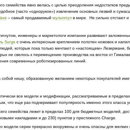
го семейства явно велась с целью преодоления недостатков пре
 удобное (часто «однорукое») извлечение основных лезвий и сума
ave
– самый продаваемый
мультитул
в мире. Не сильно отстают и
тигнутом, инженеры и маркетологи компании развивают заложенные
ль Surge
с очень интересным креплением полотен ножовок и напил
я людей, которые пока только мечтают о «настоящем» Лезермане,
рых не свелось к перемещению производства на восток от Гималае
нения современных роботизированных линий.
 собой нишу, образованную желанием некоторых покупателей имет
актически все модели и модификации, рассматриваемые в пределах 
м, что еще раз подчеркивает популярность именно этого класса ус
го семейства лежит в пределах 100 для бюджетных моделей, дости
ановыми накладками и до 230) пунктов у престижного Charge.
то модели серии прекрасно вооружены и очень опасны для мелких и