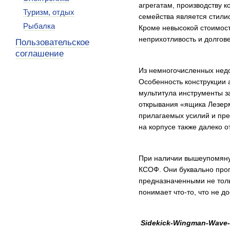
агрегатам, производству 
Туризм, отдых
семейства является стили
Рыбалка
Кроме невысокой стоимост
неприхотливость и долгове
Пользовательское
соглашение
Из немногочисленных недо
Особенность конструкции 
мультитула инструменты з
открывания «ящика Лезерм
прилагаемых усилий и пре
на корпусе также далеко о
При наличии вышеупомянут
КСОФ. Они буквально про
предназначенными не толь
понимает что-то, что не д
Sidekick-Wingman-Wave-