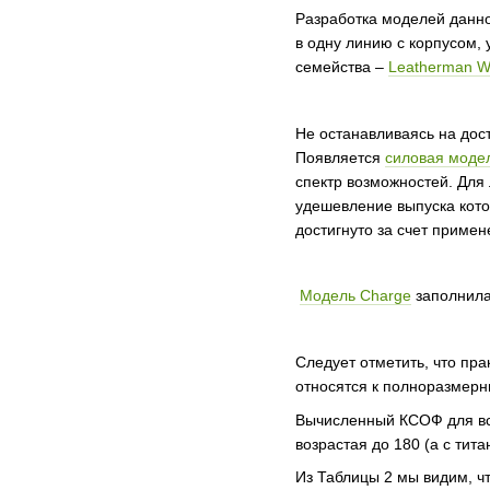
Разработка моделей данно
в одну линию с корпусом,
семейства –
Leatherman W
Не останавливаясь на дос
Появляется
силовая моде
спектр возможностей. Дл
удешевление выпуска кото
достигнуто за счет приме
Модель Charge
заполнила
Следует отметить, что пр
относятся к полноразмерны
Вычисленный КСОФ для все
возрастая до 180 (а с тит
Из Таблицы 2 мы видим, ч