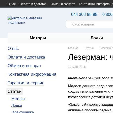
Перейти к основному контенту
О нас
Оплата и доставка
Обмен и возврат
Контактная информац
044 303-98-98
0 800
Моторы
Лодки
О нас
Главная
Статьи
Лезерман:
Лезерман: ч
Оплата и доставка
Обмен и возврат
10 мая 2016
Контактная информация
Micra-
Rebar
-
Super
Tool
3
Гарантия и сервис
Модели данного ряда свои
Статьи
создает впечатления утил
изготовления деталей неу
Моторы
«Закрытый» корпус защища
Лодки
активные способы отдыха.
Электроника