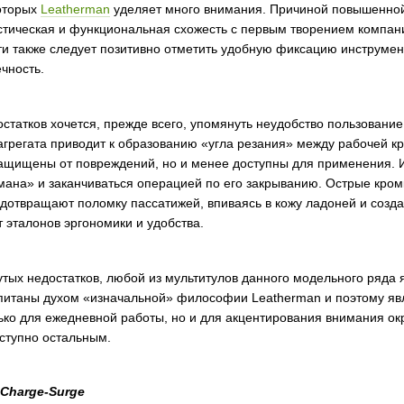
которых
Leatherman
уделяет много внимания. Причиной повышенной 
стическая и функциональная схожесть с первым творением компании
и также следует позитивно отметить удобную фиксацию инструмен
чность.
статков хочется, прежде всего, упомянуть неудобство пользовани
агрегата приводит к образованию «угла резания» между рабочей кр
ащищены от повреждений, но и менее доступны для применения. Их
ана» и заканчиваться операцией по его закрыванию. Острые кром
дотвращают поломку пассатижей, впиваясь в кожу ладоней и созд
т эталонов эргономики и удобства.
ых недостатков, любой из мультитулов данного модельного ряда яв
питаны духом «изначальной» философии Leatherman и поэтому яв
ко для ежедневной работы, но и для акцентирования внимания ок
оступно остальным.
Charge-Surge