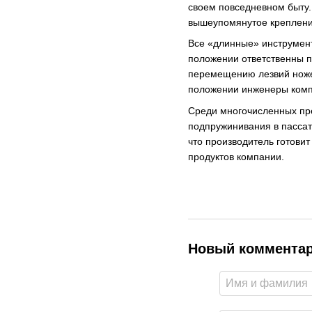
своем повседневном быту.
вышеупомянутое крепление
Все «длинные» инструмент
положении ответственны п
перемещению лезвий ножей
положении инженеры комп
Среди многочисленных пре
подпружинивания в пассат
что производитель готови
продуктов компании.
Новый коммента