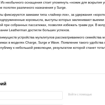
 Из необычного оснащения стоит упомянуть «ножик для вскрытия у
 полотен различного назначения у Surge.
ы фиксируются замками типа «лайнер-лок», за удержания «коротки
одпружиненные коромысла, выступы которых заклинивают выемки 
 при собранных пассатижах, позволяя избежать травм рук. В воп
ании Leatherman достигли больших успехов.
имуществ устройства мультитулов рассматриваемого семейства мы
ижах в моделях Charge, Surge и Wave. Появление такого удобства 
т публику к небольшой революции, результатом которой станет тот
рий
Войти с помощью