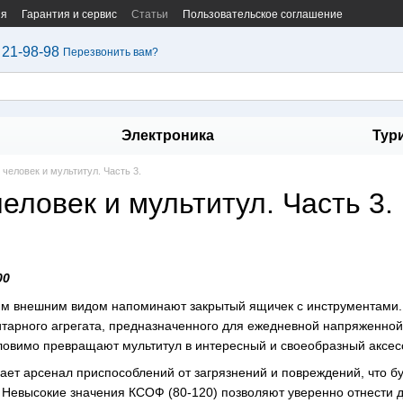
ия
Гарантия и сервис
Статьи
Пользовательское соглашение
 21-98-98
Перезвонить вам?
Электроника
Тур
 человек и мультитул. Часть 3.
еловек и мультитул. Часть 3.
00
м внешним видом напоминают закрытый ящичек с инструментами. 
итарного агрегата, предназначенного для ежедневной напряженной 
ловимо превращают мультитул в интересный и своеобразный аксес
ет арсенал приспособлений от загрязнений и повреждений, что 
 Невысокие значения КСОФ (80-120) позволяют уверенно отнести 