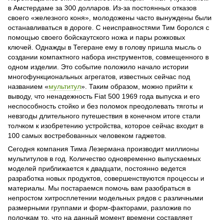
в Амстердаме за 300 долларов. Из-за постоянных отказов
своего «железного коня», молодожены часто вынуждены были
останавливаться в дороге. С неисправностями Тим боролся с
помощью своего бойскаутского ножа и пары рожковых
ключей. Однажды в Тегеране ему в голову пришла мысль о
создании компактного набора инструментов, совмещенного в
одном изделии. Это событие положило начало истории
многофункциональных агрегатов, известных сейчас под
названием «
мультитул
». Таким образом, можно прийти к
выводу, что ненадежность Fiat 500 1969 года выпуска и его
неспособность стойко и без поломок преодолевать тяготы и
невзгоды длительного путешествия в конечном итоге стали
толчком к изобретению устройства, которое сейчас входит в
100 самых востребованных человеком гаджетов.
Сегодня компания Тима Лезермана производит миллионы
мультитулов в год. Количество одновременно выпускаемых
моделей приближается к двадцати, постоянно ведется
разработка новых продуктов, совершенствуются процессы и
материалы. Мы постараемся помочь вам разобраться в
непростом хитросплетении модельных рядов с различными
размерными группами и форм-факторами, разложив по
полочкам то, что на данный момент времени составляет