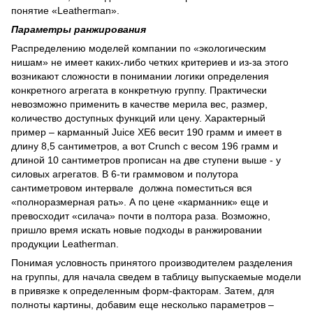
понятие «Leatherman».
Параметры ранжирования
Распределению моделей компании по «экологическим
нишам» не имеет каких-либо четких критериев и из-за этого
возникают сложности в понимании логики определения
конкретного агрегата в конкретную группу. Практически
невозможно применить в качестве мерила вес, размер,
количество доступных функций или цену. Характерный
пример – карманный Juice XE6 весит 190 грамм и имеет в
длину 8,5 сантиметров, а вот Crunch с весом 196 грамм и
длиной 10 сантиметров прописан на две ступени выше - у
силовых агрегатов. В 6-ти граммовом и полутора
сантиметровом интервале должна поместиться вся
«полноразмерная рать». А по цене «карманник» еще и
превосходит «силача» почти в полтора раза. Возможно,
пришло время искать новые подходы в ранжировании
продукции Leatherman.
Понимая условность принятого производителем разделения
на группы, для начала сведем в таблицу выпускаемые модели
в привязке к определенным форм-факторам. Затем, для
полноты картины, добавим еще несколько параметров –