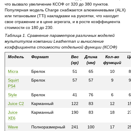
что вызвало увеличение КСОФ от 320 до 380 пунктов.
Популярная модель Charge снабжается алюминиевыми (ALX)
или титановыми (TTi) накладками на рукоятки, что находит
свое отражение и в цене агрегата, и в росте коэффициента
стоимости со 180 до 230.
Таблица 1. Сравнение параметров различных моделей
мультитулов компании
Leatherman
и вычисление
коэффициента стоимости отдельной функции (КСОФ)
Модель
Формат
Вес
Длина
Кол-во
Ц
(гр)
(мм)
функций
Micra
Брелок
51
65
10
8
Squirt
Брелок
57
57
9
9
PS4
Style
Брелок
41
76
6
6
Juice C2
Карманный
122
83
12
1
Juice
Карманный
190
83
18
2
XE6
Wave
Полноразмерный
241
100
17
2