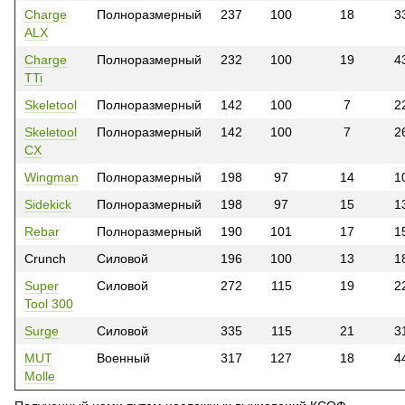
Charge
Полноразмерный
237
100
18
3
ALX
Charge
Полноразмерный
232
100
19
4
TTi
Skeletool
Полноразмерный
142
100
7
2
Skeletool
Полноразмерный
142
100
7
2
CX
Wingman
Полноразмерный
198
97
14
1
Sidekick
Полноразмерный
198
97
15
1
Rebar
Полноразмерный
190
101
17
1
Crunch
Силовой
196
100
13
1
Super
Силовой
272
115
19
2
Tool 300
Surge
Силовой
335
115
21
3
MUT
Военный
317
127
18
4
Molle