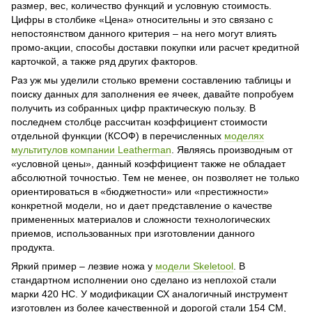
размер, вес, количество функций и условную стоимость.
Цифры в столбике «Цена» относительны и это связано с
непостоянством данного критерия – на него могут влиять
промо-акции, способы доставки покупки или расчет кредитной
карточкой, а также ряд других факторов.
Раз уж мы уделили столько времени составлению таблицы и
поиску данных для заполнения ее ячеек, давайте попробуем
получить из собранных цифр практическую пользу. В
последнем столбце рассчитан коэффициент стоимости
отдельной функции (КСОФ) в перечисленных
моделях
мультитулов компании Leatherman
. Являясь производным от
«условной цены», данный коэффициент также не обладает
абсолютной точностью. Тем не менее, он позволяет не только
ориентироваться в «бюджетности» или «престижности»
конкретной модели, но и дает представление о качестве
примененных материалов и сложности технологических
приемов, использованных при изготовлении данного
продукта.
Яркий пример – лезвие ножа у
модели Skeletool
. В
стандартном исполнении оно сделано из неплохой стали
марки 420 НС. У модификации СХ аналогичный инструмент
изготовлен из более качественной и дорогой стали 154 СМ,