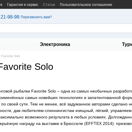
ия
Гарантия и сервис
Статьи
Пользовательское соглашение
 21-98-98
Перезвонить вам?
Электроника
Тур
Favorite Solo
avorite Solo
говой рыбалки Favorite Solo – одна из самых необычных разрабо
 применённых самых новейших технологиях и запатентованной фор
 по своей сути. Тем не менее, всё задуманное авторами сделано н
жности, дав любителям-спиннингистам изящный, лёгкий, управляем
максимально возможного результата в любых условиях. Долгожданн
серьёзную награду на выставке в Брюсселе (EFFTEX 2014): призово