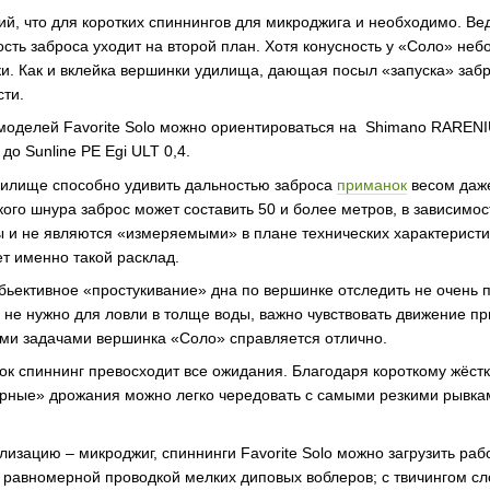
ий, что для коротких спиннингов для микроджига и необходимо. 
ость заброса уходит на второй план. Хотя конусность у «Соло» не
ки. Как и вклейка вершинки удилища, дающая посыл «запуска» заб
сти.
моделей Favorite Solo можно ориентироваться на Shimano RARENI
до Sunline PE Egi ULT 0,4.
илище способно удивить дальностью заброса
приманок
весом даже
ого шнура заброс может составить 50 и более метров, в зависимос
ы и не являются «измеряемыми» в плане технических характеристик
т именно такой расклад.
бьективное «простукивание» дна по вершинке отследить не очень п
 и не нужно для ловли в толще воды, важно чувствовать движение 
тими задачами вершинка «Соло» справляется отлично.
к спиннинг превосходит все ожидания. Благодаря короткому жёст
рные» дрожания можно легко чередовать с самыми резкими рывкам
изацию – микроджиг, спиннинги Favorite Solo можно загрузить раб
; равномерной проводкой мелких диповых воблеров; с твичингом 