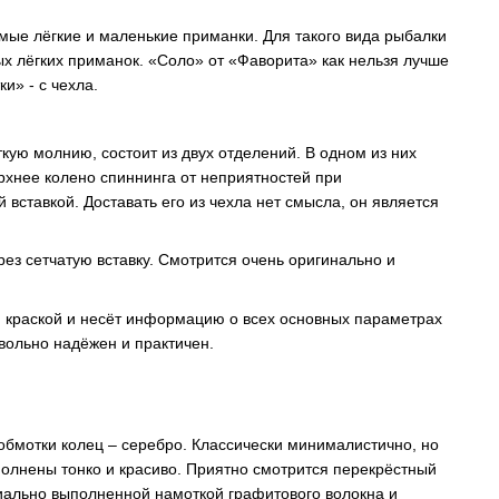
амые лёгкие и маленькие приманки. Для такого вида рыбалки
ых лёгких приманок. «Соло» от «Фаворита» как нельзя лучше
и» - с чехла.
ткую молнию, состоит из двух отделений. В одном из них
рхнее колено спиннинга от неприятностей при
вставкой. Доставать его из чехла нет смысла, он является
рез сетчатую вставку. Смотрится очень оригинально и
й краской и несёт информацию о всех основных параметрах
вольно надёжен и практичен.
обмотки колец – серебро. Классически минималистично, но
ыполнены тонко и красиво. Приятно смотрится перекрёстный
ециально выполненной намоткой графитового волокна и