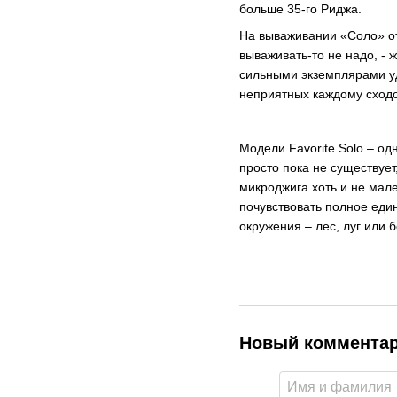
больше 35-го Риджа.
На вываживании «Соло» от
вываживать-то не надо, - 
сильными экземплярами уд
неприятных каждому сходо
Модели Favorite Solo – о
просто пока не существуе
микроджига хоть и не мал
почувствовать полное еди
окружения – лес, луг или 
Новый коммента