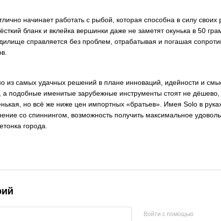
лично начинает работать с рыбой, которая способна в силу своих 
жёсткий бланк и вклейка вершинки даже не заметят окунька в 50 гра
илище справляется без проблем, отрабатывая и погашая сопротив
в.
дно из самых удачных решений в плане инноваций, идейности и смы
т, а подобные именитые зарубежные инструменты стоят не дёшево,
енькая, но всё же ниже цен импортных «братьев». Имея Solo в рук
нение со спиннингом, возможность получить максимальное удовольс
бетонка города.
рий
Войти с помощью