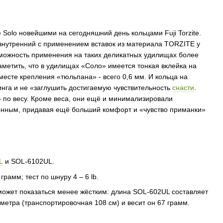
olo новейшими на сегодняшний день кольцами Fuji Torzite.
внутренний с применением вставок из материала TORZITE у
возможность применения на таких деликатных удилищах более
метить, что в удилищах «Соло» имеется тонкая вклейка на
месте крепления «тюльпана» - всего 0,6 мм. И кольца на
инга и не «заглушить достигаемую чувствительность
снасти
.
» по весу. Кроме веса, они ещё и минимализировали
ченным, придавая ещё больший комфорт и «чувство приманки»
L
и SOL-6102UL.
рамм; тест по шнуру 4 – 6 lb.
ожет показаться менее жёстким: длина SOL-602UL составляет
 метра (транспортировочная 108 см) и весит он 67 грамм.