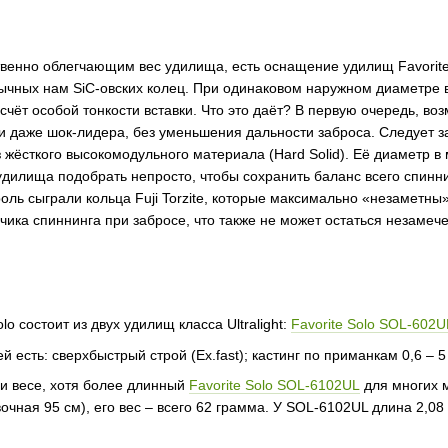
енно облегчающим вес удилища, есть оснащение удилищ Favorite S
ычных нам SiC-овских колец. При одинаковом наружном диаметре 
счёт особой тонкости вставки. Что это даёт? В первую очередь, 
и даже шок-лидера, без уменьшения дальности заброса. Следует за
жёсткого высокомодульного материала (Hard Solid). Её диаметр в 
удилища подобрать непросто, чтобы сохранить баланс всего спинн
оль сыграли кольца Fuji Torzite, которые максимально «незаметны
чика спиннинга при забросе, что также не может остаться незаме
o состоит из двух удилищ класса Ultralight:
Favorite Solo SOL-602U
есть: сверхбыстрый строй (Ex.fast); кастинг по приманкам 0,6 – 5 г
 и весе, хотя более длинный
Favorite Solo SOL-6102UL
для многих м
очная 95 см), его вес – всего 62 грамма. У SOL-6102UL длина 2,08