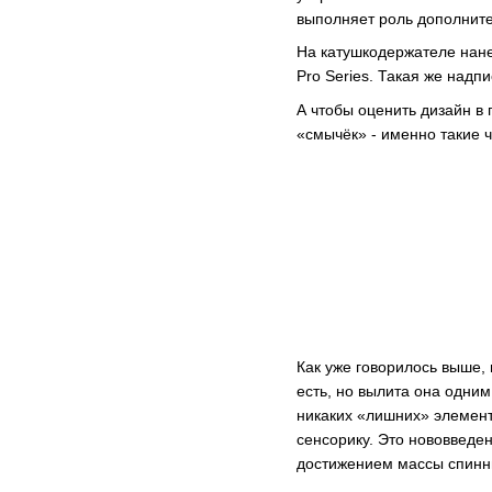
выполняет роль дополните
На катушкодержателе нане
Pro Series. Такая же надп
А чтобы оценить дизайн в 
«смычёк» - именно такие ч
Как уже говорилось выше, 
есть, но вылита она одни
никаких «лишних» элементо
сенсорику. Это нововведе
достижением массы спинни