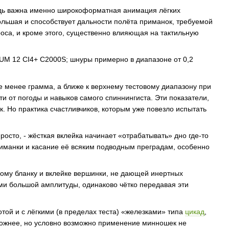
Ведь важна именно широкоформатная анимация лёгких
большая и способствует дальности полёта приманок, требуемой
роса, и кроме этого, существенно влияющая на тактильную
UM 12 CI4+ C2000S; шнуры примерно в диапазоне от 0,2
 менее грамма, а ближе к верхнему тестовому диапазону при
ти от погоды и навыков самого спиннингиста. Эти показатели,
. Но практика счастливчиков, которым уже повезло испытать
росто, - жёсткая вклейка начинает «отрабатывать» дно где-то
приманки и касание её всяким подводным преградам, особенно
кому бланку и вклейке вершинки, не дающей инертных
и большой амплитуды, одинаково чётко передавая эти
отой и с лёгкими (в пределах теста) «железками» типа
цикад
,
сложнее, но условно возможно применение минношек не