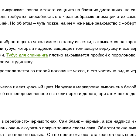
 – микроджиг: ловля мелкого хищника на ближних дистанциях, на с
едь требуется способность его к разнообразию анимации этих сам
чей. Но об этом – чуть позже, начнём же наше знакомство с «обёртк
 чёрного цвета чехол имеет вставку из сетки, закрывается на коро
й тубус, который надёжно защищает тончайшую верхушку и всё ве
ии.
Тубус для спиннинга
плотно закрывается пробкой с поролоновой 
доступ к удилищу.
асполагается во второй половинке чехла, и его частично видно че
 чехла имеет красный цвет. Наружная маркировка выполнена бело
всё вышеперечисленное выглядит ярко и дорого, при этом чехол до
в серебристо-чёрных тонах. Сам бланк – чёрный, а все надписи и 
ланк очень аккуратно покрыт тонким слоем лака. Обмотки также в
ка - до первого кольца. Он не просто «узор», эта красота есть сп