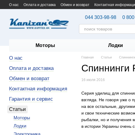
Перейти к основному контенту
О нас
Оплата и доставка
Обмен и возврат
Контактная информац
044 303-98-98
0 800
Моторы
Лодки
О нас
Главная
Статьи
Спиннинги 
Спиннинги F
Оплата и доставка
Обмен и возврат
16 июля 2016
Контактная информация
Серия удилищ для спиннин
Гарантия и сервис
взгляда. Не говоря уже о
на все остальные, другими
Статьи
и свои технические возмо
Моторы
рыбалки, но и получения 
Лодки
в истории Украины очень 
Электроника