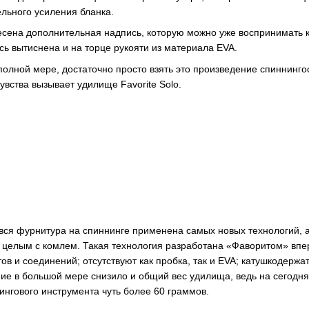
льного усиления бланка.
сена дополнительная надпись, которую можно уже воспринимать к
ись вытиснена и на торце рукояти из материала EVA.
полной мере, достаточно просто взять это произведение спиннинго
увства вызывает удилище Favorite Solo.
вся фурнитура на спиннинге применена самых новых технологий, а 
м целым с комлем. Такая технология разработана «Фаворитом» впер
в и соединений; отсутствуют как пробка, так и EVA; катушкодержа
ние в большой мере снизило и общий вес удилища, ведь на сегодн
нгового инструмента чуть более 60 граммов.