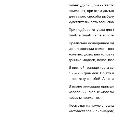
Бланк удилищ очень жёстк
приманок, при этом дальн
для такого способа рыбал
чувствительность всей сна
При подборе катушки для 
Sunline Small Game вплоть 
Правильно оснащённое уд
использовании самого тонк
конечно, довольно условн
данные модели, показывае
В нижней границе теста су
с 2 – 2,5 граммов. Но это
– контакту с рыбой. А с э
В плане анимации примано
колебаний, любые «ювели
посылы приманке.
Несмотря на узкую специал
кастмастеров и пилькеров