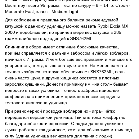
Весит прут всего 95 грамм. Тест по шнуру – 8 – 14 lb. Строй -
Moderate Fast, класс - Medium Light.
Для соблюдения правильного баланса рекомендуемой
катушкой к данному удилищу можно назвать Ryobi Excia MX
2000 и подобные ей, по крайней мере вес катушки в 285
грамм наиболее подходящий к SNS762ML.
Спиннинг в сборе имеет отличные бросковые качества,
причём справляется с дальним забросом и лёгких воблеров,
начиная с 7 грамм. И чем больше вес приманки и меньше его
упористость, тем дальше она «улетает». Не менее важна и
точность заброса, которую обеспечивает SNS762ML, ведь
очень часто щука и другие хищники охотятся в плотных
зарослях кувшинки. Донести приманку им «на стол» бывает
непросто в таких условиях. Точность заброса наиболее
эффективна с применением приманок весом середины
тестового диапазона удилища.
При равномерной проводке воблеров их «игра» чётко
передаётся вершинкой удилища. Твичить тоже комфортно,
благодаря жёсткости вершинки. С лодки данное удилище
лучше работает как джиговое, хотя для «бывалых» и твич под
силу (длина удилища великовата для твича с лодки).