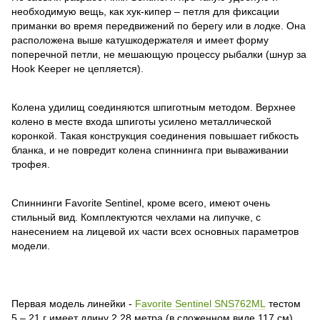
необходимую вещь, как хук-кипер – петля для фиксации
приманки во время передвижений по берегу или в лодке. Она
расположена выше катушкодержателя и имеет форму
поперечной петли, не мешающую процессу рыбалки (шнур за
Hook Keeper не цепляется).
Колена удилищ соединяются шпиготным методом. Верхнее
колено в месте входа шпиготы усилено металлической
коронкой. Такая конструкция соединения повышает гибкость
бланка, и не повредит колена спиннинга при вываживании
трофея.
Спиннинги Favorite Sentinel, кроме всего, имеют очень
стильный вид. Комплектуются чехлами на липучке, с
нанесением на лицевой их части всех основных параметров
модели.
Первая модель линейки -
Favorite Sentinel SNS762ML
тестом
5 – 21 г имеет длину 2,28 метра (в сложенном виде 117 см).