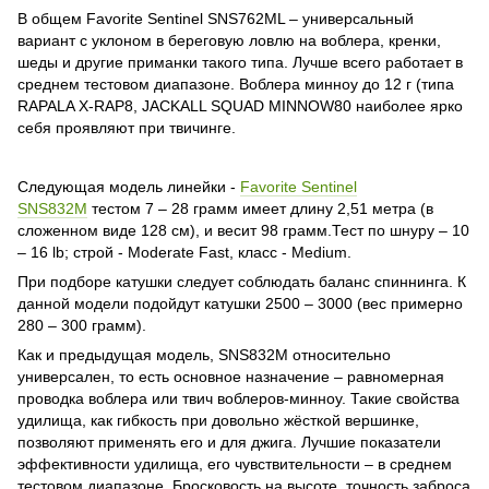
В общем Favorite Sentinel SNS762ML – универсальный
вариант с уклоном в береговую ловлю на воблера, кренки,
шеды и другие приманки такого типа. Лучше всего работает в
среднем тестовом диапазоне. Воблера минноу до 12 г (типа
RAPALA X-RAP8, JACKALL SQUAD MINNOW80 наиболее ярко
себя проявляют при твичинге.
Следующая модель линейки -
Favorite Sentinel
SNS832M
тестом 7 – 28 грамм имеет длину 2,51 метра (в
сложенном виде 128 см), и весит 98 грамм.Тест по шнуру – 10
– 16 lb; строй - Moderate Fast, класс - Medium.
При подборе катушки следует соблюдать баланс спиннинга. К
данной модели подойдут катушки 2500 – 3000 (вес примерно
280 – 300 грамм).
Как и предыдущая модель, SNS832M относительно
универсален, то есть основное назначение – равномерная
проводка воблера или твич воблеров-минноу. Такие свойства
удилища, как гибкость при довольно жёсткой вершинке,
позволяют применять его и для джига. Лучшие показатели
эффективности удилища, его чувствительности – в среднем
тестовом диапазоне. Бросковость на высоте, точность заброса