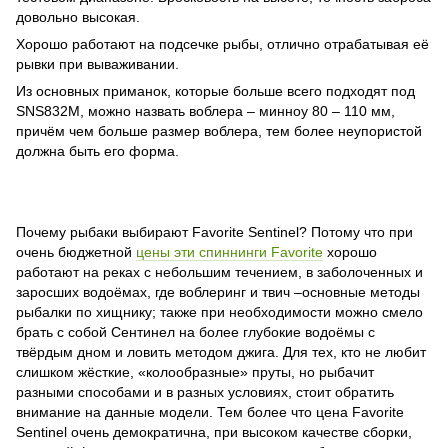
довольно высокая.
Хорошо работают на подсечке рыбы, отлично отрабатывая её
рывки при вываживании.
Из основных приманок, которые больше всего подходят под
SNS832M, можно назвать воблера – минноу 80 – 110 мм,
причём чем больше размер воблера, тем более неупористой
должна быть его форма.
Почему рыбаки выбирают Favorite Sentinel? Потому что при
очень бюджетной
цены эти спиннинги Favorite
хорошо
работают на реках с небольшим течением, в заболоченных и
заросших водоёмах, где воблеринг и твич –основные методы
рыбалки по хищнику; также при необходимости можно смело
брать с собой Сентинел на более глубокие водоёмы с
твёрдым дном и ловить методом джига. Для тех, кто не любит
слишком жёсткие, «колообразные» пруты, но рыбачит
разными способами и в разных условиях, стоит обратить
внимание на данные модели. Тем более что цена Favorite
Sentinel очень демократична, при высоком качестве сборки,