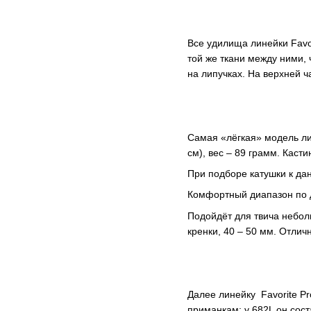
Все удилища линейки Favor
той же ткани между ними, 
на липучках. На верхней
Самая «лёгкая» модель л
см), вес – 89 грамм. Каст
При подборе катушки к д
Комфортный диапазон по д
Подойдёт для твича неболь
кренки, 40 – 50 мм. Отлич
Далее линейку Favorite Pr
приманкам: у 682L он соста