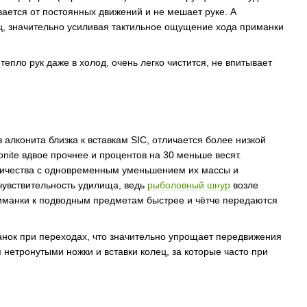
вается от постоянных движений и не мешает руке. А
ц, значительно усиливая тактильное ощущение хода приманки
епло рук даже в холод, очень легко чистится, не впитывает
 алконита близка к вставкам SIC, отличается более низкой
onite вдвое прочнее и процентов на 30 меньше весят.
оличества с одновременным уменьшением их массы и
чувствительность удилища, ведь
рыболовный шнур
возле
приманки к подводным предметам быстрее и чётче передаются
манок при переходах, что значительно упрощает передвижения
я нетронутыми ножки и вставки колец, за которые часто при