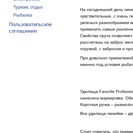
Туризм, отдых
На сегодняшний день линей
Рыбалка
чувствительные, с очень г
увлечься разнообразием в
Пользовательское
применить самые различны
соглашение
Свойства прута позволяют
рассчитаны на заброс мелк
огрузкой, с забросом и пр
При довольно приемлемо
именно под условия рыбал
Удилища Favorite Professi
нанесена маркировка. Обм
Короткая ручка – разнесён
Все удилища линейки – дву
Стоит отметить, что прим