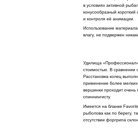
в условиях активной рыбал
конусообразный короткий 
и контроля её анимации.
Использование материала E
влагу, не подвержен никак
Удилища «Профессионал» ос
стоимостью. В сравнении с
Расстановка колец выполн
применение более мелких 
вершинки проходит очень 
спиннингисту.
Имеется на бланке Favori
рыболова как по берегу, т
отсутствии форгрипа скло