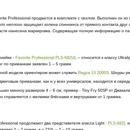
ite Professional продаются в комплекте с чехлом. Выполнен он из 
что неплохо защищает колена спиннинга от прямого контакта друг
 части нанесена маркировка. Содержащая полную информацию о п
инейки -
Favorite Professional PLS-682UL
– относится к классу Ultra
инг по приманкам заявлен 1 – 5 грамм.
анной модели ориентиром может служить
Regza 13 2000S
. Шнуры ре
жиговым приманкам, как и у всех универсалов, находится в середи
ших минноу размером 4 – 6 см; пример - Tiny Fry 50SP от Джакала
но справляется с мелкими блёснами и вертушками от 1 грамма.
ofessional продолжают два представителя класса Light :
PLS-682L
вляет 2 – 7 грамм, а у 732L – 2 – 10 грамм.