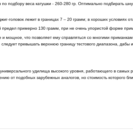
о подбору веса катушки - 260-280 гр. Оптимально подбирать шнур 
иг-головок лежит в границах 7 – 20 грамм; в хороших условиях от
й предел примерно 130 грамм, при не очень упористой форме пр
 и мощное, что позволяет ему справляться со многими приманкам
не следует превышать верхнюю границу тестового диапазона, дабы 
 универсального удилища высокого уровня, работающего в самых 
нию от подобных зарубежных аналогов, но стоимость которого близк