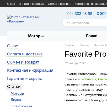
Перейти к основному контенту
О нас
Оплата и доставка
Обмен и возврат
Контактная информац
044 303-98-98
0 800
Моторы
Лодки
О нас
Главная
Статьи
Favorite P
Favorite Pro
Оплата и доставка
Обмен и возврат
22 ноября 2017
Контактная информация
Favorite Professional – с
Гарантия и сервис
приманок:
воблеров
,
блёс
с выявленными на практик
Статьи
немного разных по виду и 
Моторы
наличии или отсутствии х
Лодки
спиннингистов. Сами удил
Электроника