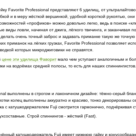
ку Favorite Professional представляют 6 удилищ, от ультралайтов
ибкой и в меру жёсткой вершинкой, удобной короткой рукоятью, они
озможностей «профиков» можно довольно легко, ведь в поиске «кл
е виды ловли, начиная от джига, лёгкого твичинга, и заканчивая 
 делать очень точный заброс и задавать приманке такую же точну
их приманок на лёгких грузках, Favorite Professional позволяет ис
оводкой которых микроджиговики не справятся.
й
цене эти удилища Фаворит
мало чем уступают аналогичным и бол
ки на водоёмах средней полосы, то есть для наших спиннингистов
onal выполнены в строгом и лаконичном дизайне: тёмно-серый блан
отки колец выполнены аккуратно и красиво, тонко декорированы се
ка с катушкодержателем Fuji смотрится гармонично, подчёркивая 
хсоставные. Строй спиннингов - жёсткий (Fast).
енённый катушкодержатель Fuji имеет нижнюю гайку и конусообразн