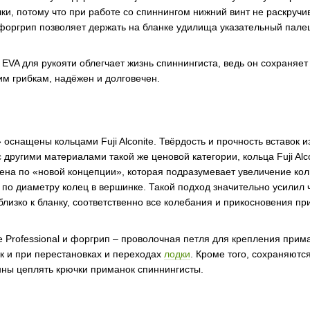
ки, потому что при работе со спиннингом нижний винт не раскручи
форгрип позволяет держать на бланке удилища указательный пале
VA для рукояти облегчает жизнь спиннингиста, ведь он сохраняет т
им грибкам, надёжен и долговечен.
нащены кольцами Fuji Alconite. Твёрдость и прочность вставок из
 другими материалами такой же ценовой категории, кольца Fuji Alc
ена по «новой концепции», которая подразумевает увеличение к
по диаметру колец в вершинке. Такой подход значительно усилил 
близко к бланку, соответственно все колебания и прикосновения 
te Professional и форгрип – проволочная петля для крепления при
ак и при перестановках и переходах
лодки
. Кроме того, сохраняютс
нны цеплять крючки приманок спиннингисты.