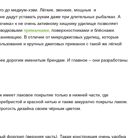
ого до медиум-хэви. Лёгкие, звонкие, мощные и
 не дадут уставать рукам даже при длительных рыбалках. А
ючика» к не очень активному хищнику удилище позволяет
поводковыми
приманками
, поверхностниками и блёснами.
ю анимацию. В отличие от микроджиговых удилищ, которые
пользование и крупных джиговых приманок с такой же лёгкой
ее дорогим именитым брендам. И главное – они разработаны
.
к имеет лаковое покрытие только в нижней части, где
ребристой и красной нитью и также аккуратно покрыты лаком.
строгость дизайна своим чёрным цветом.
ый форгрип (верхняя часть). Такая конструкция очень удобна