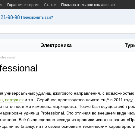
ия
Гарантия и сервис
Статьи
Пользовательское соглашение
 21-98-98
Перезвонить вам?
Электроника
Тур
rofessional
fessional
ерия универсальных удилищ джигового направления, с возможность
ен
,
вертушек
и т.п. Серийное производство начато ещё в 2011 году,
е неточностями изменена маркировка. Позже был осуществлён рес
маркировке удилищ Professional. Это отличия во внешнем виде чехл
ук-кипера. Всё было сделано исходя из практики использования «
ища ни по бланку, ни по своим основным техническим характерист