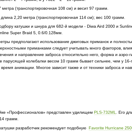
 метра (транспортировочная 108 см) и весит 97 грамм.
 длина 2,20 метра (транспортировочная 114 см); вес 100 грамм.
дбору катушки и шнура для 682-й модели - Diwa Aird 2000 и Sunli
line Super Braid 5, 0.6/0.128мм.
етры предполагают использование джиговых приманок и полностью
верхностными приманками следует учитывать много факторов, вли
течения и направление заброса относительно него, форма и аэро-г
е парусящей колебалки весом 10 грамм бывает сильнее, чем у 16-
 время анимации. Многое зависит также и от техники заброса и на
нейке «Профессионалов» представлен удилищем
PLS-732ML
. Его д
14 грамм.
катушки разработчик рекомендует подобную
Favorite Hurricane 25