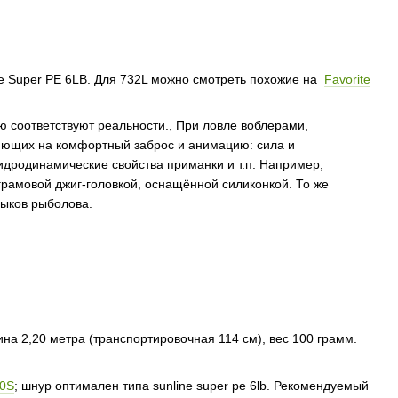
ne Super PE 6LB. Для 732L можно смотреть похожие на
Favorite
 соответствуют реальности., При ловле воблерами,
яющих на комфортный заброс и анимацию: сила и
идродинамические свойства приманки и т.п. Например,
грамовой джиг-головкой, оснащённой силиконкой. То же
выков рыболова.
лина 2,20 метра (транспортировочная 114 см), вес 100 грамм.
00S
; шнур оптимален типа sunline super pe 6lb. Рекомендуемый