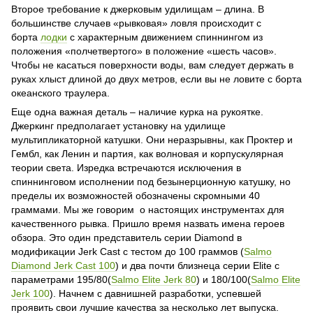
Второе требование к джерковым удилищам – длина. В
большинстве случаев «рывковая» ловля происходит с
борта
лодки
с характерным движением спиннингом из
положения «полчетвертого» в положение «шесть часов».
Чтобы не касаться поверхности воды, вам следует держать в
руках хлыст длиной до двух метров, если вы не ловите с борта
океанского траулера.
Еще одна важная деталь – наличие курка на рукоятке.
Джеркинг предполагает установку на удилище
мультипликаторной катушки. Они неразрывны, как Проктер и
Гембл, как Ленин и партия, как волновая и корпускулярная
теории света. Изредка встречаются исключения в
спиннинговом исполнении под безынерционную катушку, но
пределы их возможностей обозначены скромными 40
граммами. Мы же говорим о настоящих инструментах для
качественного рывка. Пришло время назвать имена героев
обзора. Это один представитель серии Diamond в
модификации Jerk Cast с тестом до 100 граммов (
Salmo
Diamond Jerk Cast 100
) и два почти близнеца серии Elite с
параметрами 195/80(
Salmo Elite Jerk 80
) и 180/100(
Salmo Elite
Jerk 100
). Начнем с давнишней разработки, успевшей
проявить свои лучшие качества за несколько лет выпуска.