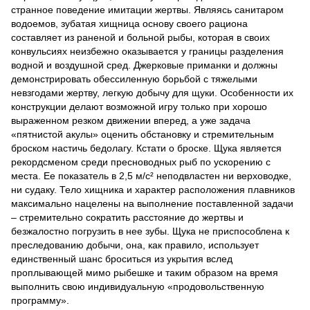
странное поведение имитации жертвы. Являясь санитаром
водоемов, зубатая хищница основу своего рациона
составляет из раненой и больной рыбы, которая в своих
конвульсиях неизбежно оказывается у границы разделения
водной и воздушной сред. Джерковые приманки и должны
демонстрировать обессиленную борьбой с тяжелыми
невзгодами жертву, легкую добычу для щуки. Особенности их
конструкции делают возможной игру только при хорошо
выраженном резком движении вперед, а уже задача
«пятнистой акулы» оценить обстановку и стремительным
броском настичь бедолагу. Кстати о броске. Щука является
рекордсменом среди пресноводных рыб по ускорению с
места. Ее показатель в 2,5 м/с² неподвластен ни верховодке,
ни судаку. Тело хищника и характер расположения плавников
максимально нацелены на выполнение поставленной задачи
– стремительно сократить расстояние до жертвы и
безжалостно погрузить в нее зубы. Щука не приспособлена к
преследованию добычи, она, как правило, использует
единственный шанс броситься из укрытия вслед
проплывающей мимо рыбешке и таким образом на время
выполнить свою индивидуальную «продовольственную
программу».