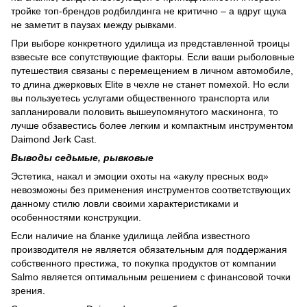
тройке топ-брендов родбилдинга не критично – а вдруг щука
не заметит в паузах между рывками.
При выборе конкретного удилища из представленной троицы
взвесьте все сопутствующие факторы. Если ваши рыболовные
путешествия связаны с перемещением в личном автомобиле,
то длина джерковых Elite в чехле не станет помехой. Но если
вы пользуетесь услугами общественного транспорта или
запланировали половить вышеупомянутого маскинонга, то
лучше обзавестись более легким и компактным инструментом
Daimond Jerk Cast.
Выводы седьмые, рывковые
Эстетика, накал и эмоции охоты на «акулу пресных вод»
невозможны без применения инструментов соответствующих
данному стилю ловли своими характеристиками и
особенностями конструкции.
Если наличие на бланке удилища лейбла известного
производителя не является обязательным для поддержания
собственного престижа, то покупка продуктов от компании
Salmo является оптимальным решением с финансовой точки
зрения.