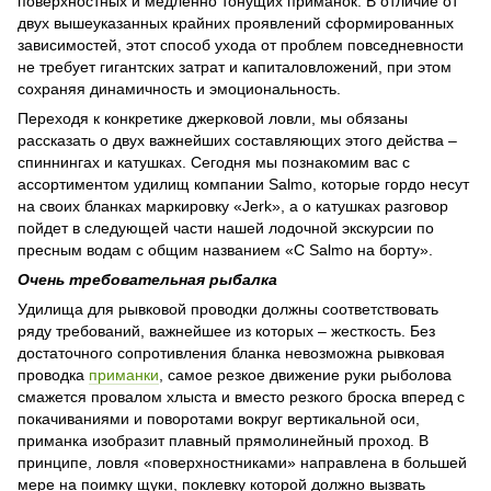
поверхностных и медленно тонущих приманок. В отличие от
двух вышеуказанных крайних проявлений сформированных
зависимостей, этот способ ухода от проблем повседневности
не требует гигантских затрат и капиталовложений, при этом
сохраняя динамичность и эмоциональность.
Переходя к конкретике джерковой ловли, мы обязаны
рассказать о двух важнейших составляющих этого действа –
спиннингах и катушках. Сегодня мы познакомим вас с
ассортиментом удилищ компании Salmo, которые гордо несут
на своих бланках маркировку «Jerk», а о катушках разговор
пойдет в следующей части нашей лодочной экскурсии по
пресным водам с общим названием «С Salmo на борту».
Очень требовательная рыбалка
Удилища для рывковой проводки должны соответствовать
ряду требований, важнейшее из которых – жесткость. Без
достаточного сопротивления бланка невозможна рывковая
проводка
приманки
, самое резкое движение руки рыболова
смажется провалом хлыста и вместо резкого броска вперед с
покачиваниями и поворотами вокруг вертикальной оси,
приманка изобразит плавный прямолинейный проход. В
принципе, ловля «поверхностниками» направлена в большей
мере на поимку щуки, поклевку которой должно вызвать