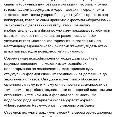
свалы и коряжники джиговыми монтажами, любители окуня
готовы часами рассуждать о «дроп-шотах», «каролине» и
«техасе», сомятники упорно бороздят глубины пресных вод
воблерами, которые сами иронично окрестили «буратинами»
за схожесть с деревянными игрушками. Немалую
изобретательность и физическую силу показывают любители
жестких поклевок жереха, раз за разом посылая свои
увесистые каст-мастера «за горизонт», а поклонники по-
настоящему адреналиновой рыбалки жаждут увидеть атаку
щуки при проводке поверхностных приманок.
Современная психофизиология может дать стройные
научные пояснения по механизмам воздействия
нейрогормонов на человеческий мозг, приведя кучу
структурных формул сложных соединений от дофамина до
эндогенных опиатов. Она даже может четко обосновать
склонность к тому или иному стилю ловли в зависимости от
темперамента рыбака, подвижности его нервной системы или
склонности к тем или иным формам зависимости. Но
подобного рода материалы скорее украсят журнал
«Neurosciences Review», а мы поговорим о рыбалке.
Стремясь получить максимум эмоций, в своем эволюционном