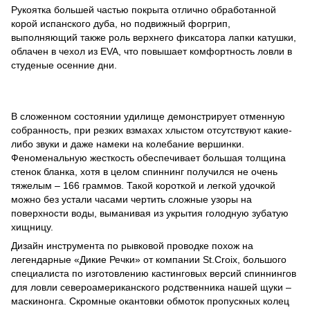
Рукоятка большей частью покрыта отлично обработанной
корой испанского дуба, но подвижный форгрип,
выполняющий также роль верхнего фиксатора лапки катушки,
облачен в чехол из EVA, что повышает комфортность ловли в
студеные осенние дни.
В сложенном состоянии удилище демонстрирует отменную
собранность, при резких взмахах хлыстом отсутствуют какие-
либо звуки и даже намеки на колебание вершинки.
Феноменальную жесткость обеспечивает большая толщина
стенок бланка, хотя в целом спиннинг получился не очень
тяжелым – 166 граммов. Такой короткой и легкой удочкой
можно без устали часами чертить сложные узоры на
поверхности воды, выманивая из укрытия голодную зубатую
хищницу.
Дизайн инструмента по рывковой проводке похож на
легендарные «Дикие Речки» от компании St.Croix, большого
специалиста по изготовлению кастинговых версий спиннингов
для ловли североамериканского родственника нашей щуки –
маскинонга. Скромные окантовки обмоток пропускных колец