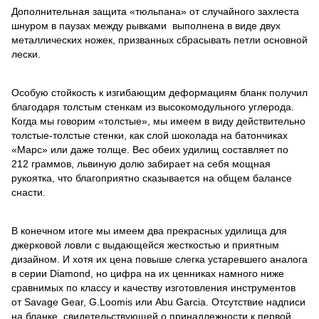
Дополнительная защита «тюльпана» от случайного захлеста
шнуром в паузах между рывками выполнена в виде двух
металлических ножек, призванных сбрасывать петли основной
лески.
Особую стойкость к изгибающим деформациям бланк получил
благодаря толстым стенкам из высокомодульного углерода.
Когда мы говорим «толстые», мы имеем в виду действительно
толстые-толстые стенки, как слой шоколада на батончиках
«Марс» или даже толще. Вес обеих удилищ составляет по
212 граммов, львиную долю забирает на себя мощная
рукоятка, что благоприятно сказывается на общем балансе
снасти.
В конечном итоге мы имеем два прекрасных удилища для
джерковой ловли с выдающейся жесткостью и приятным
дизайном. И хотя их цена повыше слегка устаревшего аналога
в серии Diamond, но цифра на их ценниках намного ниже
сравнимых по классу и качеству изготовления инструментов
от Savage Gear, G.Loomis или Abu Garcia. Отсутствие надписи
на бланке, свидетельствующей о принадлежности к первой