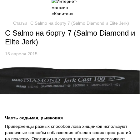
Статьи
С Salmo на борту 7 (Salmo Diamond и Elite Jerk)
С Salmo на борту 7 (Salmo Diamond и
Elite Jerk)
15 апреля 2015
Часть седьмая, рывковая
Приверженцы разных способов лова хищников используют
различные способы соблазнения объекта своих пристрастий
на поклевку. Охотники на судака тщательно простукивают