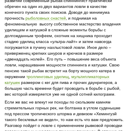
развитии современный рыбак-спиннингист практически
обречен на один из двух вариантов ловли в качестве
конечного пункта своих поисков. Доводя до минимума
прочность
рыболовных снастей
, и поднимая на
феноменальную высоту собственное мастерство владения
удилищем и катушкой в сложные моменты борьбы с
долгожданным трофеем, охотник на хищника проходит
стадию удилищ класса «ультра-лайт» и затем навсегда
погружается в пучину нахлыстовой ловли. Иное дело –
приверженец крепких шнуров и крючков в размере
«двенадцать нолей». Его путь – повышение веса объекта
ловли, наращивание мощности спиннинга и катушки. Свою
пенсию такой рыбак встретит на борту мощного катера в
окружении
троллинговых удилищ
,
мультипликаторных
катушек
размером с кег для пива и прочих даунригеров, а
большую часть времени будет проводить в борьбе с рыбой,
вес которой измеряется уже не одной сотней килограмм.
Если же вас не влекут ни походы по скользким камням
стремительных горных рек, ни болтанка в утлом суденышке
под прессом тропического шторма и девизом «Хемингуэй
такого бесклевья не видел», то нам есть что вам предложить.
Разговор пойдет о ловле с применением рывковой проводки