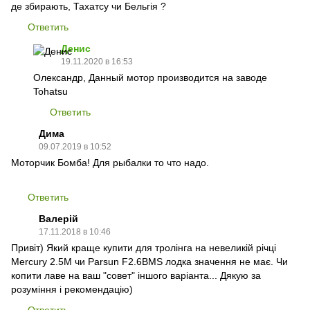
де збирають, Тахатсу чи Бельгія ?
Ответить
Денис
19.11.2020 в 16:53
Олександр, Данный мотор производится на заводе
Tohatsu
Ответить
Дима
09.07.2019 в 10:52
Моторчик Бомба! Для рыбалки то что надо.
Ответить
Валерій
17.11.2018 в 10:46
Привіт) Який краще купити для тролінга на невеликій річці
Mercury 2.5M чи Parsun F2.6BMS лодка значення не має. Чи
копити лаве на ваш "совет" іншого варіанта... Дякую за
розуміння і рекомендацію)
Ответить