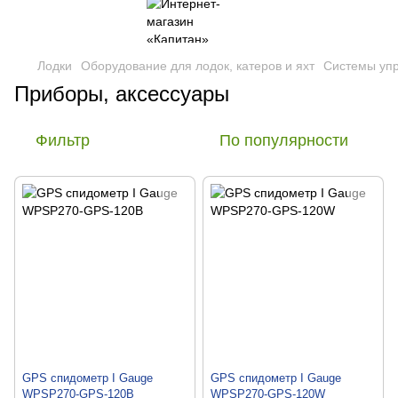
Лодки
Оборудование для лодок, катеров и яхт
Системы упр
Приборы, аксессуары
Фильтр
По популярности
GPS спидометр I Gauge
GPS спидометр I Gauge
WPSP270-GPS-120B
WPSP270-GPS-120W