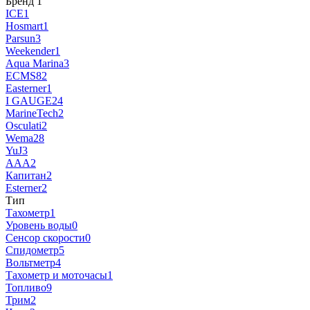
Бренд
‍
1
ICE
1
Hosmart
1
Parsun
3
Weekender
1
Aqua Marina
3
ECMS
82
Easterner
1
I GAUGE
24
MarineTech
2
Osculati
2
Wema
28
YuJ
3
AAA
2
Капитан
2
Esterner
2
Тип
Тахометр
1
Уровень воды
0
Сенсор скорости
0
Спидометр
5
Вольтметр
4
Тахометр и моточасы
1
Топливо
9
Трим
2