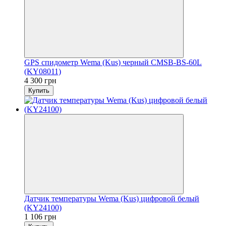
GPS спидометр Wema (Kus) черный CMSB-BS-60L
(KY08011)
4 300 грн
Купить
Датчик температуры Wema (Kus) цифровой белый
(KY24100)
1 106 грн