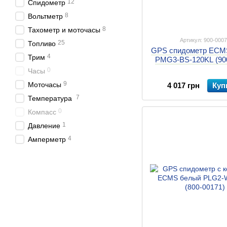
12
Спидометр
8
Вольтметр
8
Тахометр и моточасы
Артикул: 900-000
25
Топливо
GPS спидометр ECM
4
Трим
PMG3-BS-120KL (90
0
Часы
9
Моточасы
4 017 грн
Куп
7
Температура
0
Компасс
1
Давление
4
Амперметр