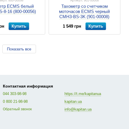
икул: 800-00056
Артикул: 901-00008
етр ECMS белый
Тахометр со счетчиком
-8-16 (800-00056)
моточасов ECMS черный
CMH3-BS-3K (901-00008)
рн
Купить
1 549 грн
Купить
Показать все
Контактная информация
044 303-98-98
https://t.me/kapitanua
0 800 21-98-98
kapitan.ua
info@kapitan.ua
Обратный звонок