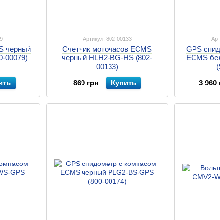
79
Артикул: 802-00133
Арт
S черный
Счетчик моточасов ECMS
GPS спид
0-00079)
черный HLH2-BG-HS (802-
ECMS бе
00133)
(
ить
869 грн
Купить
3 960 