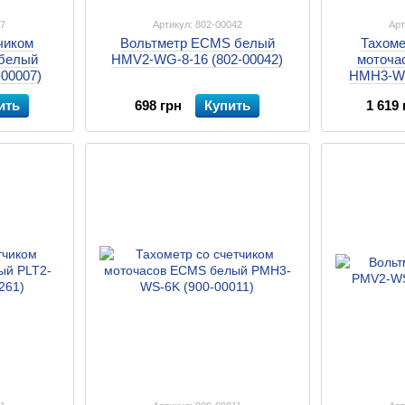
07
Артикул: 802-00042
Арт
чиком
Вольтметр ECMS белый
Тахоме
белый
HMV2-WG-8-16 (802-00042)
моточа
00007)
HMH3-WG
ить
698 грн
Купить
1 619 