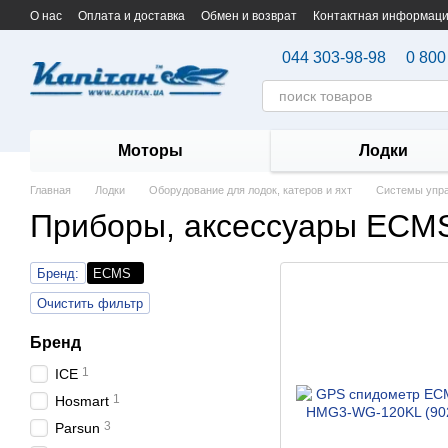
Перейти к основному контенту
О нас
Оплата и доставка
Обмен и возврат
Контактная информац
044 303-98-98
0 800
Моторы
Лодки
Главная
Лодки
Оборудование для лодок, катеров и яхт
Системы упра
Приборы, аксессуары ECM
Бренд:
ECMS
Очистить фильтр
Бренд
1
ICE
1
Hosmart
3
Parsun