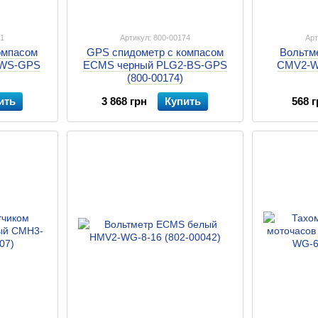
71
Артикул: 800-00174
Арт
омпасом
GPS спидометр с компасом
Вольтм
-WS-GPS
ECMS черный PLG2-BS-GPS
CMV2-WS
(800-00174)
ить
3 868 грн
Купить
568 г