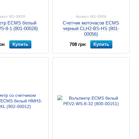
икул: 801-00028
Артикул: 801-00056
етр ECMS белый
Счетчик моточасов ECMS
-8-1 (801-00028)
черный CLH2-BS-HS (801-
00056)
рн
Купить
708 грн
Купить