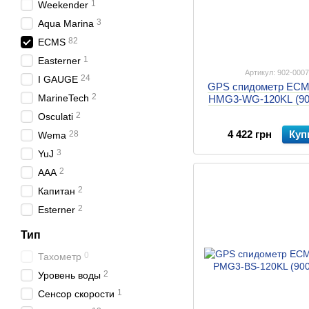
1
Weekender
3
Aqua Marina
82
ECMS
1
Easterner
Артикул: 902-000
24
I GAUGE
GPS спидометр ECM
2
MarineTech
HMG3-WG-120KL (90
2
Osculati
4 422 грн
Куп
28
Wema
3
YuJ
2
AAA
2
Капитан
2
Esterner
Тип
0
Тахометр
2
Уровень воды
1
Сенсор скорости