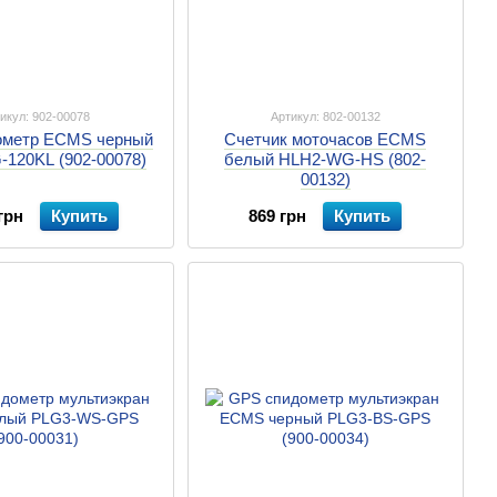
икул: 902-00078
Артикул: 802-00132
ометр ECMS черный
Счетчик моточасов ECMS
120KL (902-00078)
белый HLH2-WG-HS (802-
00132)
грн
Купить
869 грн
Купить