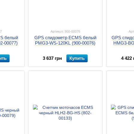
77
Артикул: 900-00076
Арт
S белый
GPS спидометр ECMS белый
GPS спид
2-00077)
PMG3-WS-120KL (900-00076)
HMG3-BG-
ить
3 637 грн
Купить
4 422 