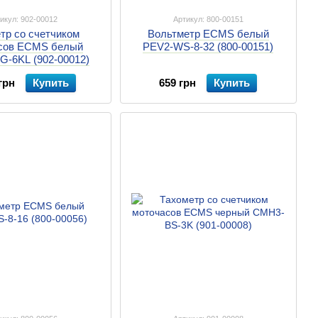
икул: 902-00012
Артикул: 800-00151
тр со счетчиком
Вольтметр ECMS белый
сов ECMS белый
PEV2-WS-8-32 (800-00151)
-6KL (902-00012)
грн
Купить
659 грн
Купить