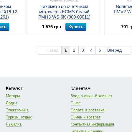
61
Артикул: 900-00011
Арт
чиком
Тахометр со счетчиком
Вольтм
ый PLT2-
моточасов ECMS белый
PMV2-WS
261)
PMH3-WS-6K (900-00011)
ить
1 576 грн
Купить
701 г
Назад
1
2
3
4
5
Вперед
Каталог
Клиентам
Моторы
Вход в личный кабинет
Лодки
О нас
Электроника
Оплата и доставка
Туризм, отдых
Обмен и возврат
Рыбалка
Контактная информация
Гарантия и сервис