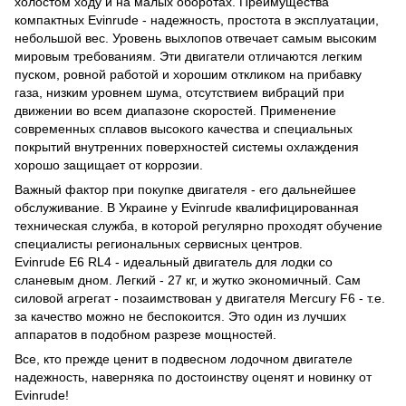
холостом ходу и на малых оборотах. Преимущества
компактных Evinrude - надежность, простота в эксплуатации,
небольшой вес. Уровень выхлопов отвечает самым высоким
мировым требованиям. Эти двигатели отличаются легким
пуском, ровной работой и хорошим откликом на прибавку
газа, низким уровнем шума, отсутствием вибраций при
движении во всем диапазоне скоростей. Применение
современных сплавов высокого качества и специальных
покрытий внутренних поверхностей системы охлаждения
хорошо защищает от коррозии.
Важный фактор при покупке двигателя - его дальнейшее
обслуживание. В Украине у Evinrude квалифицированная
техническая служба, в которой регулярно проходят обучение
специалисты региональных сервисных центров.
Evinrude E6 RL4 - идеальный двигатель для лодки со
сланевым дном. Легкий - 27 кг, и жутко экономичный. Сам
силовой агрегат - позаимствован у двигателя Mercury F6 - т.е.
за качество можно не беспокоится. Это один из лучших
аппаратов в подобном разрезе мощностей.
Все, кто прежде ценит в подвесном лодочном двигателе
надежность, наверняка по достоинству оценят и новинку от
Evinrude!