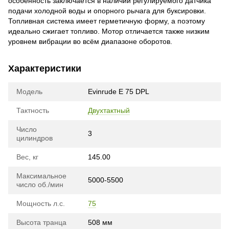
особенность заключается в наличии регулируемого датчика
подачи холодной воды и опорного рычага для буксировки.
Топливная система имеет герметичную форму, а поэтому
идеально сжигает топливо. Мотор отличается также низким
уровнем вибрации во всём диапазоне оборотов.
Характеристики
Модель
Evinrude E 75 DPL
Тактность
Двухтактный
Число
3
цилиндров
Вес, кг
145.00
Максимальное
5000-5500
число об./мин
Мощность л.с.
75
Высота транца
508 мм