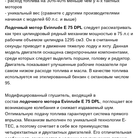
- расход топлива на 30%-40% меньше чем у 4-х тактных
моторов
- уникальный вес (сравните с другими производителями
начиная с моделей 60 л.с. и выше)
Лодочный мотор Evinrude E 75 DPL
следует рассматривать
как трех цилиндровый рядный механизм мощностью в 75 л.с и
рабочим объемом цилиндра 1295 см3. Он в считанные
секунды приводит в движение тяжелую лодку и яхту. Данная
модель двигателя оснащена сверхпрочными компонентами,
среди которых следует выделить поршни, головку и редуктор.
Двигатель показывает улучшенные рабочие показатели при
самом низком расходе топлива и масла. В качестве топлива
используется не этилированный бензин с октановым числом
95.
Модифицированный глушитель, входящий в
состав
лодочного мотора Evinrude E 75 DPL
, поглощает все
возникающие колебания и снижает издаваемый шум.
Оптимальную подачу топлива гарантирует система прямого
впрыска. Механизм выполнен по уникальной технологии E-
TЕС, а поэтому сочетает в себе все преимущества
четырехтактных и двухтактных двигателей. Его отличительная