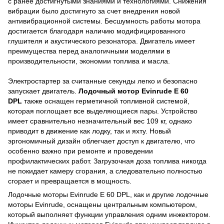
с ранее достигнутыми знаниями и технологиями. Снижения
вибрации было достигнуто за счет внедрения новой
антивибрационной системы. Бесшумность работы мотора
достигается благодаря наличию модифицированного
глушителя и акустического резонатора. Двигатель имеет
преимущества перед аналогичными моделями в
производительности, экономии топлива и масла.
Электростартер за считанные секунды легко и безопасно
запускает двигатель.
Лодочный мотор Evinrude E 60
DPL
также оснащен герметичной топливной системой,
которая поглощает все выделяющиеся пары. Устройство
имеет сравнительно незначительный вес 109 кг, однако
приводит в движение как лодку, так и яхту. Новый
эргономичный дизайн облегчает доступ к двигателю, что
особенно важно при ремонте и проведении
профилактических работ. Загрузочная доза топлива никогда
не покидает камеру сгорания, а следовательно полностью
сгорает и превращается в мощность.
Лодочные моторы Evinrude E 60 DPL, как и другие лодочные
моторы Evinrude, оснащены центральным компьютером,
который выполняет функции управления одним инжектором.