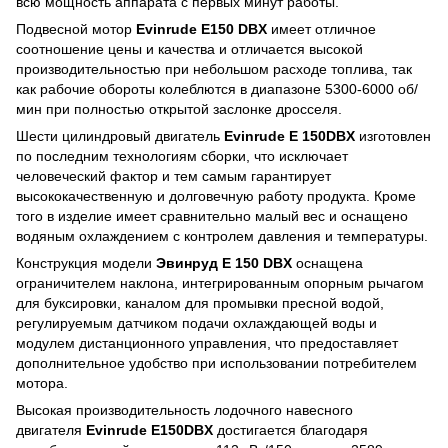
всю мощность аппарата с первых минут работы.
Подвесной мотор
Evinrude E150 DBX
имеет отличное
соотношение цены и качества и отличается высокой
производительностью при небольшом расходе топлива, так
как рабочие обороты колеблются в диапазоне 5300-6000 об/
мин при полностью открытой заслонке дросселя.
Шести цилиндровый двигатель
Evinrude E 150DBX
изготовлен
по последним технологиям сборки, что исключает
человеческий фактор и тем самым гарантирует
высококачественную и долговечную работу продукта. Кроме
того в изделие имеет сравнительно малый вес и оснащено
водяным охлаждением с контролем давления и температуры.
Конструкция модели
Эвинруд E 150 DBX
оснащена
ограничителем наклона, интегрированным опорным рычагом
для буксировки, каналом для промывки пресной водой,
регулируемым датчиком подачи охлаждающей воды и
модулем дистанционного управления, что предоставляет
дополнительное удобство при использовании потребителем
мотора.
Высокая производительность лодочного навесного
двигателя
Evinrude E150DBX
достигается благодаря