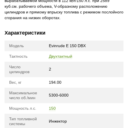
вырабатываемой мощности в 112 кВт/150 л.с. при 2589
куб.см. рабочего объема, V-образному расположению
цилиндров и прямому впрыску топлива с режимом послойного
сгорания на низких оборотах.
Характеристики
Модель
Evinrude E 150 DBX
Тактность
Двухтактный
Число
2
цилиндров
Вес, кг
194.00
Максимальное
5300-6000
число об./мин
Мощность л.с.
150
Тип топливной
Инжектор
системы