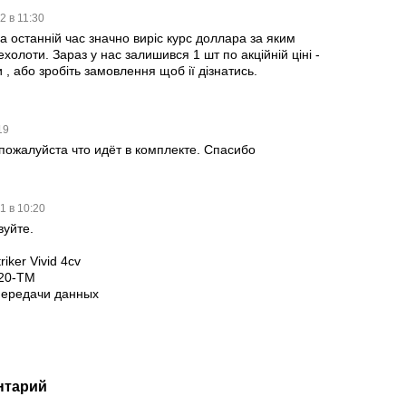
2 в 11:30
за останній час значно виріс курс доллара за яким
холоти. Зараз у нас залишився 1 шт по акційній ціні -
 , або зробіть замовлення щоб ії дізнатись.
:19
пожалуйста что идёт в комплекте. Спасибо
1 в 10:20
вуйте.
iker Vivid 4cv
20-TM
передачи данных
нтарий