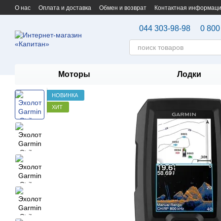
Перейти к основному контенту
О нас
Оплата и доставка
Обмен и возврат
Контактная информац
044 303-98-98
0 800
Моторы
Лодки
НОВИНКА
ХИТ