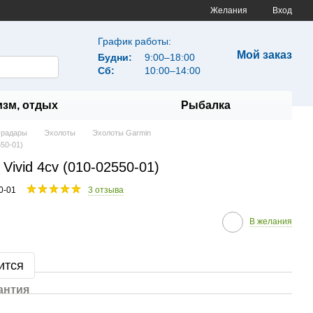
Желания
Вход
График работы:
Мой заказ
Будни:
9:00–18:00
Сб:
10:00–14:00
изм, отдых
Рыбалка
 радары
Эхолоты
Эхолоты Garmin
550-01)
 Vivid 4cv (010-02550-01)
0-01
3 отзыва
В желания
ится
антия