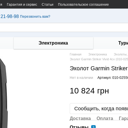
ия
Гарантия и сервис
Статьи
Пользовательское соглашение
 21-98-98
Перезвонить вам?
Электроника
Тур
Главная
Электроника
Эхолоты,
Эхолот Garmin Striker Vivid 4cv (010-02
Эхолот Garmin Striker
Нет в наличии
Артикул: 010-0255
10 824 грн
Сообщить, когда появ
Доставка
Оплата
Гар
Отзывы
3