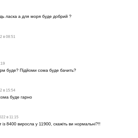
удь ласка а для моря буде добрий ?
2 в 08:51
:19
норм буде? Підйоми сома буде бачить?
2 в 15:54
 сома буде гарно
022 в 11:15
 із 8400 виросла у 11900, скажіть ви нормальні?!!