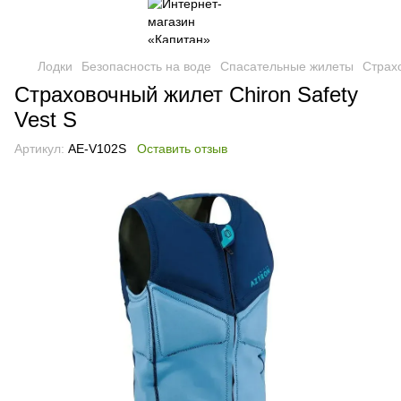
Лодки
Безопасность на воде
Спасательные жилеты
Страхо
Страховочный жилет Chiron Safety
Vest S
Артикул:
AE-V102S
Оставить отзыв