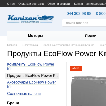
Перейти к основному контенту
О нас
Оплата и доставка
Обмен и возврат
Контактная информац
044 303-98-98
0 800
Моторы
Лодки
Главная
Электроника
Зарядные устройства, источники питания
Сист
Продукты EcoFlow Power Ki
Комплекты EcoFlow Power
−24%
Kit
Продукты EcoFlow Power Kit
Аксессуары EcoFlow Power
Kit
Солнечные панели
Бренд