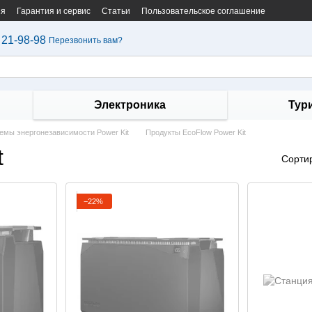
ия
Гарантия и сервис
Статьи
Пользовательское соглашение
 21-98-98
Перезвонить вам?
Электроника
Тур
емы энергонезависимости Power Kit
Продукты EcoFlow Power Kit
t
Сорти
−22%