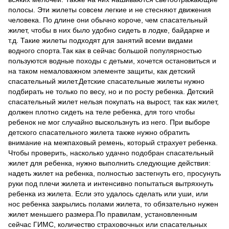
полосы. Эти жилеты совсем легкие и не стесняют движения
человека. По длине они обычно короче, чем спасательный
жилет, чтобы в них было удобно сидеть в лодке, байдарке и
т.д. Такие жилеты подходят для занятий всеми видами
водного спорта.Так как в сейчас большой популярностью
пользуются водные походы с детьми, хочется остановиться и
на таком немаловажном элементе защиты, как детский
спасательный жилет.Детские спасательные жилеты нужно
подбирать не только по весу, но и по росту ребенка. Детский
спасательный жилет нельзя покупать на вырост, так как жилет,
должен плотно сидеть на теле ребенка, для того чтобы
ребенок не мог случайно выскользнуть из него. При выборе
детского спасательного жилета также нужно обратить
внимание на межпаховый ремень, который страхует ребенка.
Чтобы проверить, насколько удачно подобран спасательный
жилет для ребенка, нужно выполнить следующие действия:
надеть жилет на ребенка, полностью застегнуть его, просунуть
руки под плечи жилета и интенсивно попытаться вытряхнуть
ребенка из жилета. Если это удалось сделать или уши, или
нос ребенка закрылись полами жилета, то обязательно нужен
жилет меньшего размера.По правилам, установленным
сейчас ГИМС, количество страховочных или спасательных