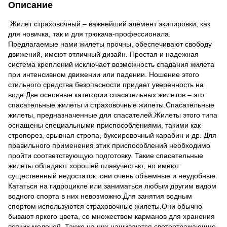
Описание
Жилет страховочный – важнейший элемент экипировки, как
для новичка, так и для трюкача-профессионала.
Предлагаемые нами жилеты прочны, обеспечивают свободу
движений, имеют отличный дизайн. Простая и надежная
система креплений исключает возможность спадания жилета
при интенсивном движении или падении. Ношение этого
стильного средства безопасности придает уверенность на
воде.Две основные категории спасательных жилетов – это
спасательные жилеты и страховочные жилеты.Спасательные
жилеты, предназначенные для спасателей.Жилеты этого типа
оснащены специальными приспособлениями, такими как
стропорез, срывная стропа, буксировочный карабин и др. Для
правильного применения этих приспособлений необходимо
пройти соответствующую подготовку. Такие спасательные
жилеты обладают хорошей плавучестью, но имеют
существенный недостаток: они очень объемные и неудобные.
Кататься на гидроцикле или заниматься любым другим видом
водного спорта в них невозможно.Для занятия водным
спортом используются страховочные жилеты.Они обычно
бывают яркого цвета, со множеством карманов для хранения
всяких мелочей. Также на них нашиваются светоотражающие