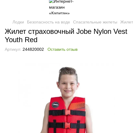
Лодки
Безопасность на воде
Спасательные жилеты
Жилет 
Жилет страховочный Jobe Nylon Vest
Youth Red
Артикул:
244820002
Оставить отзыв