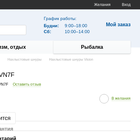
Желания
Вход
График работы:
Мой заказ
Будни:
9:00–18:00
Сб:
10:00–14:00
изм, отдых
Рыбалка
Нахлыстовые шнуры
Нахлыстовые шнуры Vision
 VN7F
VN7F
Оставить отзыв
В желания
ится
антия
нтарий