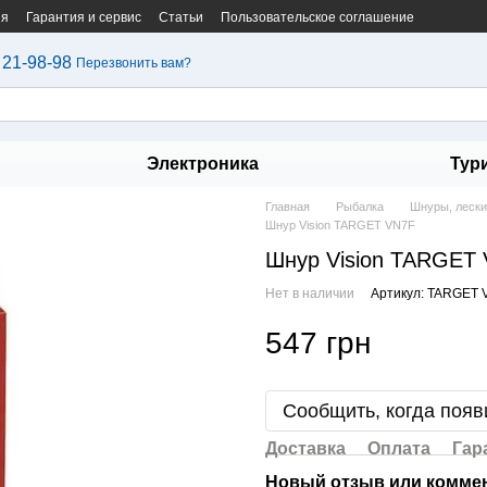
ия
Гарантия и сервис
Статьи
Пользовательское соглашение
 21-98-98
Перезвонить вам?
Электроника
Тур
Главная
Рыбалка
Шнуры, лески
Шнур Vision TARGET VN7F
Шнур Vision TARGET
Нет в наличии
Артикул: TARGET 
547 грн
Сообщить, когда появ
Доставка
Оплата
Гар
Новый отзыв или комме