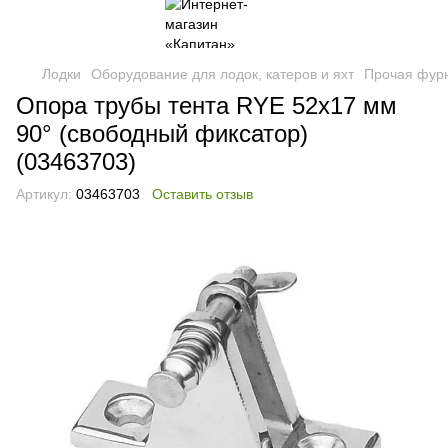
Лодки
Оборудование для лодок, катеров и яхт
Прочая фур
Опора трубы тента RYE 52х17 мм
90° (свободный фиксатор)
(03463703)
Артикул:
03463703
Оставить отзыв