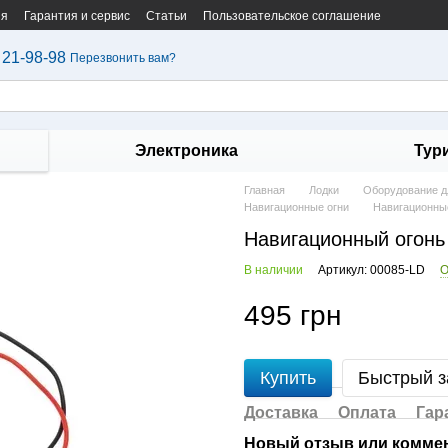
ия
Гарантия и сервис
Статьи
Пользовательское соглашение
 21-98-98
Перезвонить вам?
Электроника
Тур
Главная
Лодки
Оборудование дл
Навигационные огни
Навигационны
Навигационный огонь
В наличии
Артикул: 00085-LD
О
495 грн
Купить
Быстрый з
Доставка
Оплата
Гар
Новый отзыв или комме