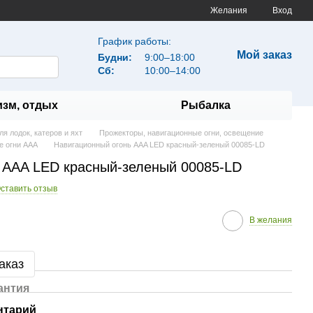
Желания
Вход
График работы:
Мой заказ
Будни:
9:00–18:00
Сб:
10:00–14:00
изм, отдых
Рыбалка
я лодок, катеров и яхт
Прожекторы, навигационные огни, освещение
е огни AAA
Навигационный огонь AAA LED красный-зеленый 00085-LD
 AAA LED красный-зеленый 00085-LD
ставить отзыв
В желания
аказ
антия
нтарий