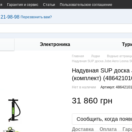
ия
Гарантия и сервис
Статьи
Пользовательское соглашение
 21-98-98
Перезвонить вам?
Электроника
Тур
Главная
Лодки
Водные аттракц
Надувная SUP доска Jobe Aero Leona S
Надувная SUP доска 
(комплект) (48642101
Нет в наличии
Артикул: 4864210
31 860 грн
Сообщить, когда появ
Доставка
Оплата
Гар