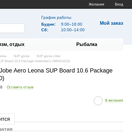
Желания
Вход
График работы:
Мой заказ
Будни:
9:00–18:00
Сб:
10:00–14:00
изм, отдых
Рыбалка
ионы
SUP доски
SUP доски Jobe
UP Board 10.6 Package (комплект) (486421010)
Jobe Aero Leona SUP Board 10.6 Package
0)
10
Оставить отзыв
В желания
ится
антия