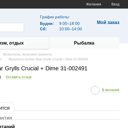
Желания
Вход
График работы:
Мой заказ
Будни:
9:00–18:00
Сб:
10:00–14:00
изм, отдых
Рыбалка
Мультитулы, мультиинструменты
er
Мультитул Gerber Bear Grylls Crucial + Dime 31-002491
 Grylls Crucial + Dime 31-002491
1
Оставить отзыв
В желания
ится
антия
нтарий