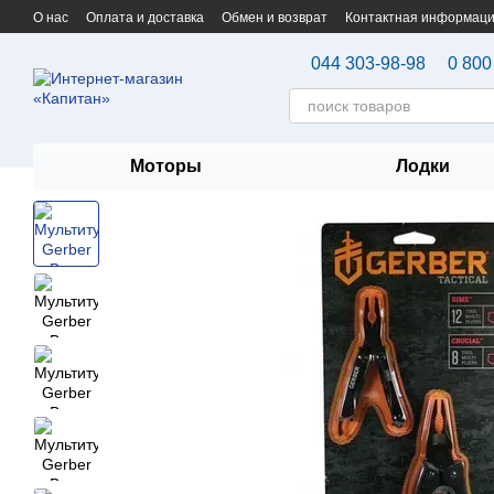
Перейти к основному контенту
О нас
Оплата и доставка
Обмен и возврат
Контактная информац
044 303-98-98
0 800
Моторы
Лодки