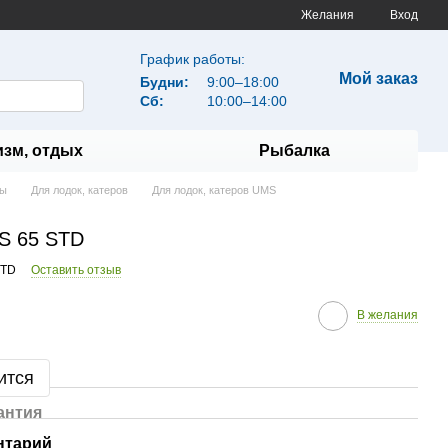
Желания
Вход
График работы:
Мой заказ
Будни:
9:00–18:00
Сб:
10:00–14:00
изм, отдых
Рыбалка
ты
Для лодок, катеров
Для лодок, катеров UMS
S 65 STD
STD
Оставить отзыв
В желания
ится
антия
нтарий