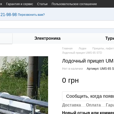
ия
Гарантия и сервис
Статьи
Пользовательское соглашение
 21-98-98
Перезвонить вам?
Электроника
Тур
Главная
Лодки
Прицепы, лафе
Лодочный прицеп UMS 65 STD
Лодочный прицеп UM
Нет в наличии
Артикул: UMS 65 
0 грн
Сообщить, когда появ
Доставка
Оплата
Гар
Новый отзыв или комме