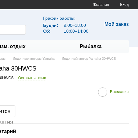
Желания
Вход
График работы:
Мой заказ
Будни:
9:00–18:00
Сб:
10:00–14:00
изм, отдых
Рыбалка
оры
Лодочные моторы Yamaha
Лодочный мотор Yamaha 30HWCS
maha 30HWCS
 30HWCS
Оставить отзыв
В желания
ится
антия
нтарий