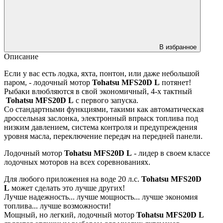
В избранное
Описание
Если у вас есть лодка, яхта, понтон, или даже небольшой
паром, - лодочный мотор
Tohatsu MFS20D L
потянет!
Рыбаки влюбляются в свой экономичный, 4-х тактный
Tohatsu MFS20D L
с первого запуска.
Со стандартными функциями, такими как автоматическая
дроссельная заслонка, электронный впрыск топлива под
низким давлением, система контроля и предупреждения
уровня масла, переключение передач на передней панели.
Лодочный мотор
Tohatsu MFS20D L
- лидер в своем классе
лодочных моторов на всех соревнованиях.
Для любого приложения на воде 20 л.с.
Tohatsu MFS20D
L
может сделать это лучше других!
Лучше надежность... лучше мощность... лучше экономия
топлива... лучше возможности!
Мощный, но легкий, лодочный мотор
Tohatsu MFS20D L