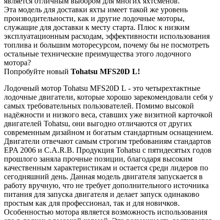
является отличным выбором для многих яхтсменов.
Эта модель для доставки яхты имеет такой же уровень
производительности, как и другие лодочные моторы,
служащие для доставки к месту старта. Плюс к низким
эксплуатационным расходам, эффективности использования
топлива и большим моторесурсом, почему бы не посмотреть
остальные технические преимущества этого лодочного
мотора?
Попробуйте новый
Tohatsu MFS20D L!
Лодочный мотор Tohatsu MFS20D L - это четырехтактные
лодочные двигатели, которые хорошо зарекомендовали себя у
самых требовательных пользователей. Помимо высокой
надёжности и низкого веса, ставших уже визитной карточкой
двигателей Tohatsu, они выгодно отличаются от других
современным дизайном и богатым стандартным оснащением.
Двигатели отвечают самым строгим требованиям стандартов
EPA 2006 и C.A.R.B. Продукция Tohatsu с пятидесятых годов
прошлого заняла прочные позиции, благодаря высоким
качественным характеристикам и остается среди лидеров по
сегодняшний день. Данная модель двигателя запускается в
работу вручную, что не требует дополнительного источника
питания для запуска двигателя и делает запуск одинаково
простым как для профессионал, так и для новичков.
Особенностью мотора является возможность использования