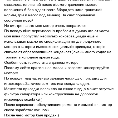
оказалось топливний насос вісокого давления вместо
положених 6 бар відает всего 3бара,что ниже граничной
нормы, грм и насос под замену) На счет поршневой
состояния новой !
Не смотря на это мне мотор очень понравился !!!
По поводу віше перичисленіх проблем я думаю что от части
моя вина пропустил несколько консерваций,да еще и
использавал масло по спецификации не для лодочного
мотора в катором имеются спициальніе присадки, которіе
связивают образовавщийся конденсат )очень много ходил на
тролинг в холодное время года.
Особенность термостата в данном моторе.
Поэтому лейте правильное масла и вовремя консервируйте
мотор!!!
По поваду тнвд частенько заливал чистящую присадку для
инжекторов.За качеством топлива всегда следил.
Может эта присадка повлияла на износ тнвд ,а может отсутвие
фильтра сепаратора или конструктивніе не дороботки
инженеров suzuki хз((
После сервисного обслуживания ремонта и замені зпч. мотор
снова заработал как новій .
После чего мотор был продан.)