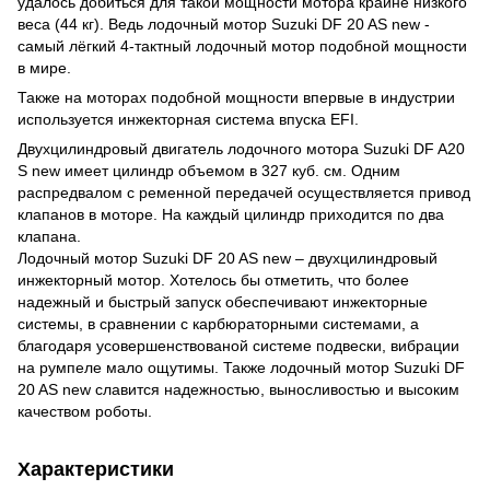
удалось добиться для такой мощности мотора крайне низкого
веса (44 кг). Ведь лодочный мотор Suzuki DF 20 AS new -
самый лёгкий 4-тактный лодочный мотор подобной мощности
в мире.
Также на моторах подобной мощности впервые в индустрии
используется инжекторная система впуска EFI.
Двухцилиндровый двигатель лодочного мотора Suzuki DF A20
S new имеет цилиндр объемом в 327 куб. см. Одним
распредвалом с ременной передачей осуществляется привод
клапанов в моторе. На каждый цилиндр приходится по два
клапана.
Лодочный мотор Suzuki DF 20 AS new – двухцилиндровый
инжекторный мотор. Хотелось бы отметить, что более
надежный и быстрый запуск обеспечивают инжекторные
системы, в сравнении с карбюраторными системами, а
благодаря усовершенствованой системе подвески, вибрации
на румпеле мало ощутимы. Также лодочный мотор Suzuki DF
20 AS new славится надежностью, выносливостью и высоким
качеством роботы.
Характеристики