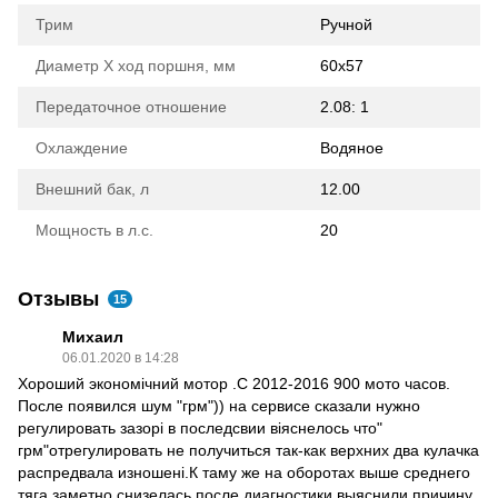
Трим
Ручной
Диаметр Х ход поршня, мм
60х57
Передаточное отношение
2.08: 1
Охлаждение
Водяное
Внешний бак, л
12.00
Мощность в л.с.
20
Отзывы
15
Михаил
06.01.2020 в 14:28
Хороший экономічний мотор .С 2012-2016 900 мото часов.
После появился шум "грм")) на сервисе сказали нужно
регулировать зазорі в последсвии віяснелось что"
грм"отрегулировать не получиться так-как верхних два кулачка
распредвала изношені.К таму же на оборотах выше среднего
тяга заметно снизелась,после диагностики выяснили причину