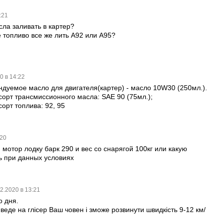
4:21
сла заливать в картер?
е топливо все же лить А92 или А95?
0 в 14:22
ндуемое масло для двигателя(картер) - масло 10W30 (250мл.).
орт трансмиссионного масла: SAE 90 (75мл.);
орт топлива: 92, 95
:20
 мотор лодку барк 290 и вес со снарягой 100кг или какую
ь при данных условиях
2.2020 в 13:21
о дня.
веде на глісер Ваш човен і зможе розвинути швидкість 9-12 км/