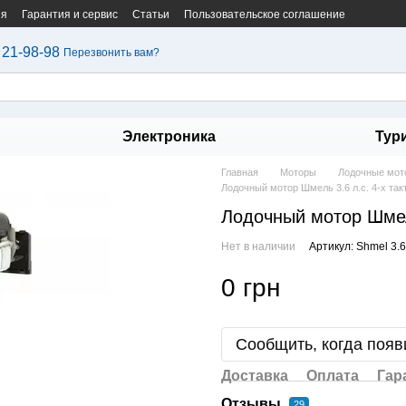
ия
Гарантия и сервис
Статьи
Пользовательское соглашение
 21-98-98
Перезвонить вам?
Электроника
Тур
Главная
Моторы
Лодочные мот
Лодочный мотор Шмель 3.6 л.с. 4-х так
Лодочный мотор Шмель
Нет в наличии
Артикул: Shmel 3.6
0 грн
Сообщить, когда появ
Доставка
Оплата
Гар
Отзывы
29