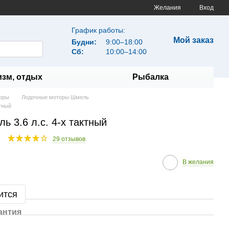
Желания
Вход
График работы:
Мой заказ
Будни:
9:00–18:00
Сб:
10:00–14:00
изм, отдых
Рыбалка
оры
Лодочные моторы Шмель
тный
 3.6 л.с. 4-х тактный
29 отзывов
В желания
ится
антия