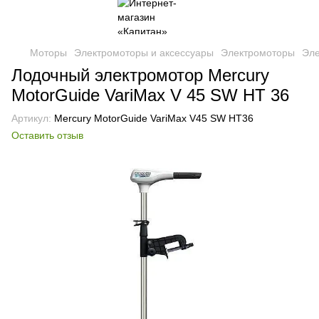
Моторы
Электромоторы и аксессуары
Электромоторы
Эле
Лодочный электромотор Mercury
MotorGuide VariMax V 45 SW HT 36
Артикул:
Mercury MotorGuide VariMax V45 SW HT36
Оставить отзыв