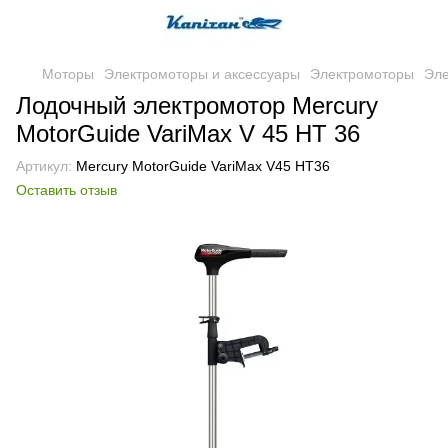
Моторы
Электромоторы и аксессуары
Электромоторы
Эле
Лодочный электромотор Mercury
MotorGuide VariMax V 45 HT 36
Артикул:
Mercury MotorGuide VariMax V45 HT36
Оставить отзыв