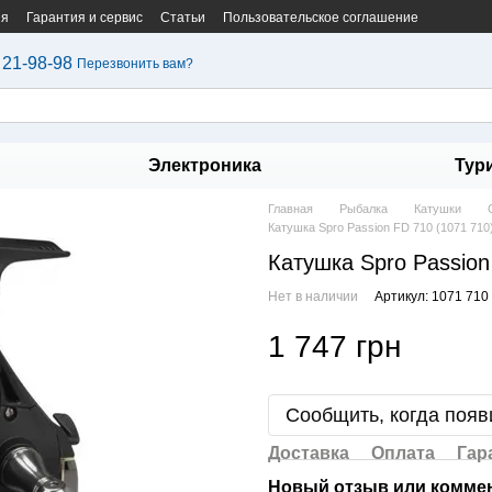
ия
Гарантия и сервис
Статьи
Пользовательское соглашение
 21-98-98
Перезвонить вам?
Электроника
Тур
Главная
Рыбалка
Катушки
Катушка Spro Passion FD 710 (1071 710
Катушка Spro Passion
Нет в наличии
Артикул: 1071 710
1 747 грн
Сообщить, когда появ
Доставка
Оплата
Гар
Новый отзыв или комме