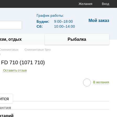
Желания
Вход
График работы:
Мой заказ
Будни:
9:00–18:00
Сб:
10:00–14:00
изм, отдых
Рыбалка
Спиннинговые
Спиннинговые Spro
)
 FD 710 (1071 710)
Оставить отзыв
В желания
ится
антия
нтарий