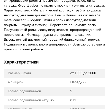
синхронизации работы червячной передачи, рыболовная
катушка Ryobi Zauber по праву относится к элитным катушкам.
Характеристики: - Металлический корпус; - Трубчатая дужка
лесоукладывателя диаметром 3 мм; - Новейшая система V-
metal concept; - Бортик шпули и ролик лесоукладывателя
покрыты нитридом титана; - Перекрестная намотка лески; -
Полузакрытый ролик лесоукладывателя, предотвращающий
перехлесты; - Фиксация дужки в открытом положении; -
Высокоточный дискретный передний фрикционный тормоз; -
Подшипник моментального антиреверса - Возможность лево и
правосторонней работы.
Характеристики
Размер шпули
от 1000 до 2000
Фрикцион
Передний
Кол-во подшипников
9
Кол-во подшипников катушки
8+1
Глубина шпули
Глубокая