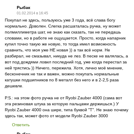
Рыбак
01.02.2014 в 16:45
Покупал не здесь, пользуюсь уже 3 года, всё слава богу
нормально. Доволен. Слегка расшаталась ручка, ну может
полмиллиметра шат, не знаю как сказать, так не передашь
словами, но в работе не ощущается. Просто, когда напарник
купил точно такую же новую, то тогда имел возможность
сравнить, что моя уже НЕ новая )) а так всё норм. Не
разбирал, не смазывал, никуда не лез. В песке не валялась, а
вот под дождями ловил последний год, уже когда перестал за
ней трястись )) Ничего, пережила. Хотя, лично моё мнение,
бесконечник не так и важен, можно покупать нормальные
катушки подшипников по 8 металл без него и в 2-2,5 раза
дешевле.
P.S.: на этом фото ручка не от Ryobi Zauber 4000 (сама вот
эта резиновая штука за которую пальцами держишься.) У
Ryobi Zauber 4000 она шире, типа буквой "Т". Не знаю почему
здесь так, может фото от модели Ryobi Zauber 3000
Ответить
Рыбак