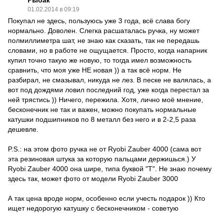
01.02.2014 в 09:19
Покупал не здесь, пользуюсь уже 3 года, всё слава богу
нормально. Доволен. Слегка расшаталась ручка, ну может
полмиллиметра шат, не знаю как сказать, так не передашь
словами, но в работе не ощущается. Просто, когда напарник
купил точно такую же новую, то тогда имел возможность
сравнить, что моя уже НЕ новая )) а так всё норм. Не
разбирал, не смазывал, никуда не лез. В песке не валялась, а
вот под дождями ловил последний год, уже когда перестал за
ней трястись )) Ничего, пережила. Хотя, лично моё мнение,
бесконечник не так и важен, можно покупать нормальные
катушки подшипников по 8 металл без него и в 2-2,5 раза
дешевле.
P.S.: на этом фото ручка не от Ryobi Zauber 4000 (сама вот
эта резиновая штука за которую пальцами держишься.) У
Ryobi Zauber 4000 она шире, типа буквой "Т". Не знаю почему
здесь так, может фото от модели Ryobi Zauber 3000
А так цена вроде норм, особенно если учесть подарок )) Кто
ищет недорогую катушку с бесконечником - советую