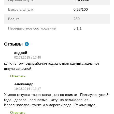
Емкость шпули
0.28/100
Вес, гр
280
Передаточное соотношение
5.1:1
Отзывы
4
андрей
02.03.2015 в 16:48
купил в том году.рыбачил год.зачетная катушка.жаль нет
шпули запасной
Ответить
Александр
19.03.2014 в 13:17
У меня катушка точно такая , как на снимке . Пользуюсь уже 3
года , доволен полностью , катушка великолепная .
Использовалась также и в морской воде . Рекомендую .
Ответить