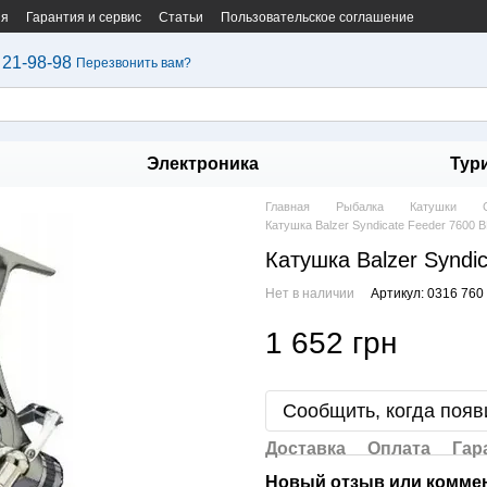
ия
Гарантия и сервис
Статьи
Пользовательское соглашение
 21-98-98
Перезвонить вам?
Электроника
Тур
Главная
Рыбалка
Катушки
Катушка Balzer Syndicate Feeder 7600 B
Катушка Balzer Syndi
Нет в наличии
Артикул: 0316 760
1 652 грн
Сообщить, когда появ
Доставка
Оплата
Гар
Новый отзыв или комме