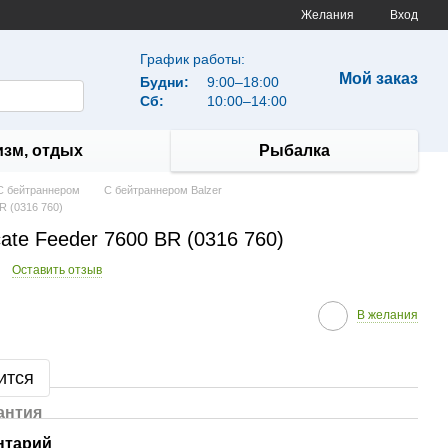
Желания
Вход
График работы:
Мой заказ
Будни:
9:00–18:00
Сб:
10:00–14:00
изм, отдых
Рыбалка
С бейтраннером
С бейтраннером Balzer
R (0316 760)
cate Feeder 7600 BR (0316 760)
Оставить отзыв
В желания
ится
антия
нтарий