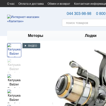
Перейти к основному контенту
О нас
Оплата и доставка
Обмен и возврат
Контактная информац
044 303-98-98
0 800
Моторы
Лодки
ВИДЕО