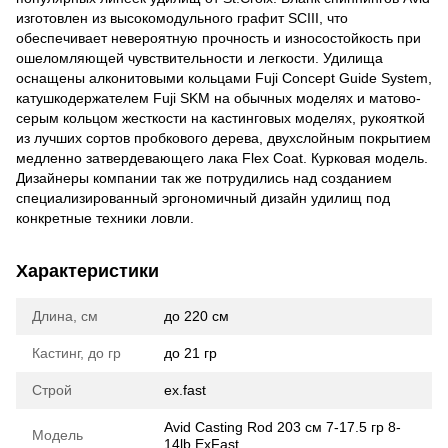
изготовлен из высокомодульного графит SCIII, что
обеспечивает невероятную прочность и износостойкость при
ошеломляющей чувствительности и легкости. Удилища
оснащены алконитовыми кольцами Fuji Concept Guide System,
катушкодержателем Fuji SKM на обычных моделях и матово-
серым кольцом жесткости на кастинговых моделях, рукояткой
из лучших сортов пробкового дерева, двухслойным покрытием
медленно затвердевающего лака Flex Coat. Курковая модель.
Дизайнеры компании так же потрудились над созданием
специализированный эргономичный дизайн удилищ под
конкретные техники ловли.
Характеристики
Длина, см
до 220 см
Кастинг, до гр
до 21 гр
Строй
ex.fast
Avid Casting Rod 203 см 7-17.5 гр 8-
Модель
14lb ExFast