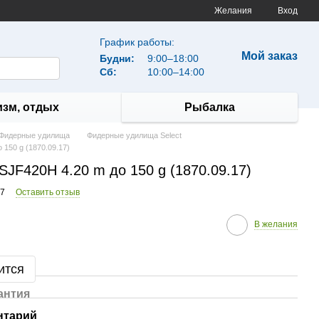
Желания
Вход
График работы:
Мой заказ
Будни:
9:00–18:00
Сб:
10:00–14:00
изм, отдых
Рыбалка
Фидерные удилища
Фидерные удилища Select
 150 g (1870.09.17)
 SJF420H 4.20 m до 150 g (1870.09.17)
17
Оставить отзыв
В желания
ится
антия
нтарий