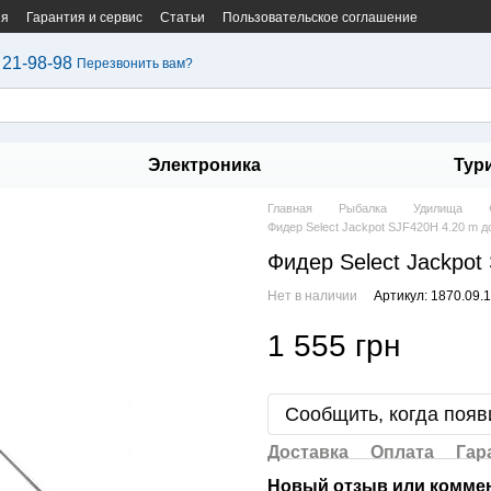
ия
Гарантия и сервис
Статьи
Пользовательское соглашение
 21-98-98
Перезвонить вам?
Электроника
Тур
Главная
Рыбалка
Удилища
Фидер Select Jackpot SJF420H 4.20 m до
Фидер Select Jackpot
Нет в наличии
Артикул: 1870.09.
1 555 грн
Сообщить, когда появ
Доставка
Оплата
Гар
Новый отзыв или комме