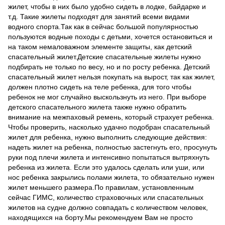
жилет, чтобы в них было удобно сидеть в лодке, байдарке и
т.д. Такие жилеты подходят для занятий всеми видами
водного спорта.Так как в сейчас большой популярностью
пользуются водные походы с детьми, хочется остановиться и
на таком немаловажном элементе защиты, как детский
спасательный жилет.Детские спасательные жилеты нужно
подбирать не только по весу, но и по росту ребенка. Детский
спасательный жилет нельзя покупать на вырост, так как жилет,
должен плотно сидеть на теле ребенка, для того чтобы
ребенок не мог случайно выскользнуть из него. При выборе
детского спасательного жилета также нужно обратить
внимание на межпаховый ремень, который страхует ребенка.
Чтобы проверить, насколько удачно подобран спасательный
жилет для ребенка, нужно выполнить следующие действия:
надеть жилет на ребенка, полностью застегнуть его, просунуть
руки под плечи жилета и интенсивно попытаться вытряхнуть
ребенка из жилета. Если это удалось сделать или уши, или
нос ребенка закрылись полами жилета, то обязательно нужен
жилет меньшего размера.По правилам, установленным
сейчас ГИМС, количество страховочных или спасательных
жилетов на судне должно совпадать с количеством человек,
находящихся на борту.Мы рекомендуем Вам не просто