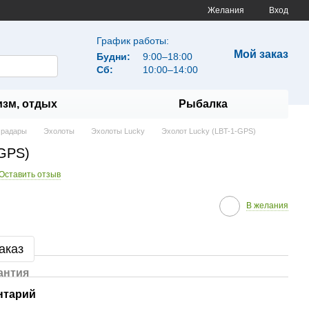
Желания
Вход
График работы:
Мой заказ
Будни:
9:00–18:00
Сб:
10:00–14:00
изм, отдых
Рыбалка
 радары
Эхолоты
Эхолоты Lucky
Эхолот Lucky (LBT-1-GPS)
-GPS)
Оставить отзыв
В желания
аказ
антия
нтарий