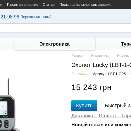
ия
Гарантия и сервис
Статьи
Пользовательское соглашение
 21-98-98
Перезвонить вам?
Электроника
Тур
Главная
Электроника
Эхолоты,
Эхолот Lucky (LBT-1
В наличии
Артикул: LBT-1-GPS
15 243 грн
Купить
Быстрый з
Доставка
Оплата
Гар
Новый отзыв или комме